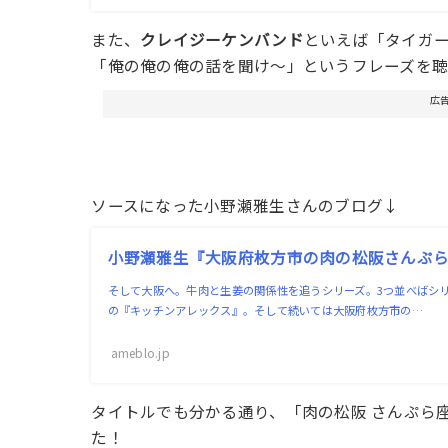
また、
クレイジーケンバンド
といえば「タイガ
「俺の俺の俺の話を聞け〜」というフレーズを
広
ソースになった小野瀬雅生さんのブログ↓
小野瀬雅生『大阪府枚方市の肉の松阪さんぷ
そして大阪へ。牛肉と生姜の関係性を追うシリーズ。3つ並べばシ
の『キッチンアレックス』。そして続いては大阪府枚方市の…
ameblo.jp
タイトルでも分かる通り、「
肉の松阪 さんぷら
た！