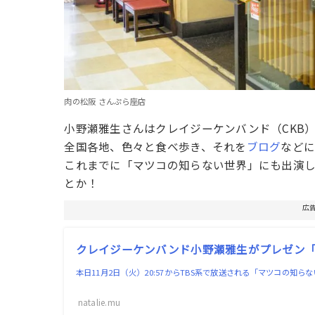
肉の松阪 さんぷら座店
小野瀬雅生さんはクレイジーケンバンド（CKB
全国各地、色々と食べ歩き、それを
ブログ
などに
これまでに「マツコの知らない世界」にも出演
とか！
広
クレイジーケンバンド小野瀬雅生がプレゼン
本日11月2日（火）20:57からTBS系で放送される「マツコの
natalie.mu