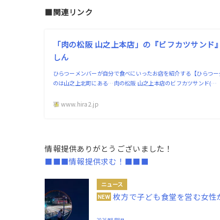
■関連リンク
「肉の松阪 山之上本店」の『ビフカツサンド』
しん
ひらつーメンバーが自分で食べにいったお店を紹介する【ひらつー
のは山之上北町にある…肉の松阪 山之上本店のビフカツサンド(…
www.hira2.jp
情報提供ありがとうございました！
■■■情報提供求む！■■■
ニュース
枚方で子ども食堂を営む女性
NEW
2026年8月8日