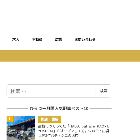
求人
不動産
広告
お問い合わせ
検
検索
索
ひらつー月間人気記事ベスト10
開店・閉店
高槻につくってた「HALO, patissier KAORU
YOSHIDA」がオープンしてる。シロモト出身
世界3位パティシエのお店