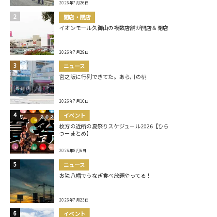
2026年7月26日
開店・閉店
イオンモール久御山の複数店舗が開店＆閉店
2026年7月29日
ニュース
宮之阪に行列できてた。あら川の桃
2026年7月10日
イベント
枚方の近所の夏祭りスケジュール2026【ひら
つーまとめ】
2026年8月6日
ニュース
お隣八幡でうなぎ食べ放題やってる！
2026年7月23日
イベント