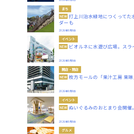
まち
打上川治水緑地につくってた
NEW
ダーも
2026年8月8日
イベント
ビオルネに水遊び広場。スラ
NEW
2026年8月8日
開店・閉店
枚方モールの「果汁工房 果琳」
NEW
2026年8月8日
イベント
ぬいぐるみのおとまり会開催
NEW
2026年8月8日
グルメ