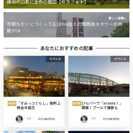
穂谷の山奥に金色の棚田【枚方フォト】
新しい投稿
市駅ちかくにつくってる100m超えの関西医大タワーの外
観がほ…
あなたにおすすめの記事
イベント
イベント
「すみっコぐらし」無料上
ひらパーで「acosta！」
NEW
NEW
映会＠総文
開催！プールで撮影も
フク
2026年8月9日
フク
2026年8月9日