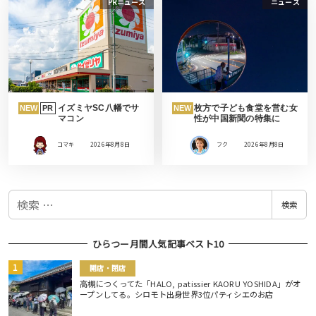
PRニュース
ニュース
イズミヤSC八幡でサ
枚方で子ども食堂を営む女
NEW
PR
NEW
マコン
性が中国新聞の特集に
コマキ
2026年8月8日
フク
2026年8月8日
検
検索
索
ひらつー月間人気記事ベスト10
開店・閉店
高槻につくってた「HALO, patissier KAORU YOSHIDA」がオ
ープンしてる。シロモト出身世界3位パティシエのお店