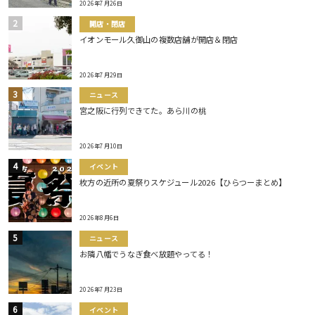
2026年7月26日
開店・閉店
イオンモール久御山の複数店舗が開店＆閉店
2026年7月29日
ニュース
宮之阪に行列できてた。あら川の桃
2026年7月10日
イベント
枚方の近所の夏祭りスケジュール2026【ひらつーまとめ】
2026年8月6日
ニュース
お隣八幡でうなぎ食べ放題やってる！
2026年7月23日
イベント