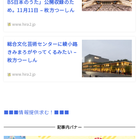
BS日本のうた」公開収録のた
め。11月11日 – 枚方つーしん
www.hira2.jp
総合文化芸術センターに綾小路
きみまろがやってくるみたい –
枚方つーしん
www.hira2.jp
■■■情報提供求む！■■■
記事内バナー