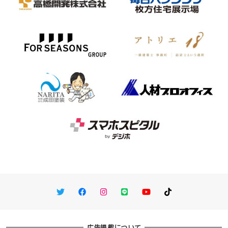
Twitter
Facebook
Instagram
LINE
You Tube
TikTok
広告掲載について