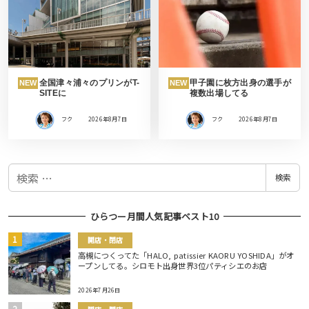
全国津々浦々のプリンがT-
甲子園に枚方出身の選手が
NEW
NEW
SITEに
複数出場してる
フク
2026年8月7日
フク
2026年8月7日
検
検索
索
ひらつー月間人気記事ベスト10
開店・閉店
高槻につくってた「HALO, patissier KAORU YOSHIDA」がオ
ープンしてる。シロモト出身世界3位パティシエのお店
2026年7月26日