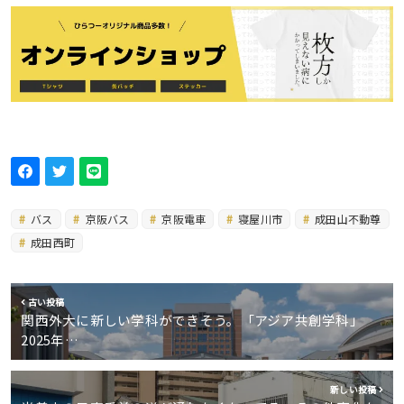
バス
京阪バス
京阪電車
寝屋川市
成田山不動尊
成田西町
古い投稿
関西外大に新しい学科ができそう。「アジア共創学科」
2025年…
新しい投稿