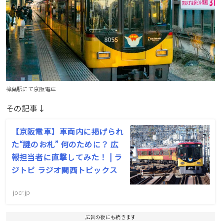
樟葉駅にて京阪電車
その記事↓
【京阪電車】車両内に掲げられ
た“謎のお札” 何のために？ 広
報担当者に直撃してみた！ | ラ
ジトピ ラジオ関西トピックス
jocr.jp
広告の後にも続きます