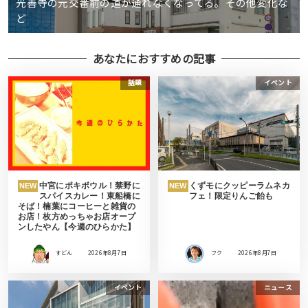
光善寺の元交番前の道が通れなくなってる。その他変化な
ど
あなたにおすすめの記事
話題
イベント
中宮にポキボウル！禁野に
くずモにクッピーラムネカ
NEW
NEW
スパイスカレー！東船橋に
フェ！限定りんご飴も
そば！楠葉にコーヒーと雑貨の
お店！枚方めっちゃお店オープ
ンしたやん【今週のひらかた】
すどん
2026年8月7日
フク
2026年8月7日
イベント
ニュース