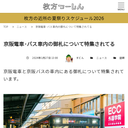
MENU
枚方の近所の夏祭りスケジュール2026
TOP
ニュース
京阪電車･バス車内の御札について特集されてる
京阪電車･バス車内の御札について特集されてる
著者
投稿日
カテゴリー
カテゴリー
2024年1月27日 13:00
すどん
ニュース
話題
京阪電車と京阪バスの車内にある御札について特集されて
います。