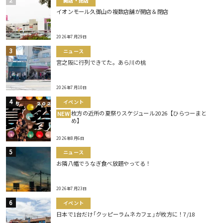
開店・閉店
イオンモール久御山の複数店舗が開店＆閉店
2026年7月29日
ニュース
宮之阪に行列できてた。あら川の桃
2026年7月10日
イベント
枚方の近所の夏祭りスケジュール2026【ひらつーまと
NEW
め】
2026年8月6日
ニュース
お隣八幡でうなぎ食べ放題やってる！
2026年7月23日
イベント
日本で1台だけ｢クッピーラムネカフェ｣が枚方に！7/18