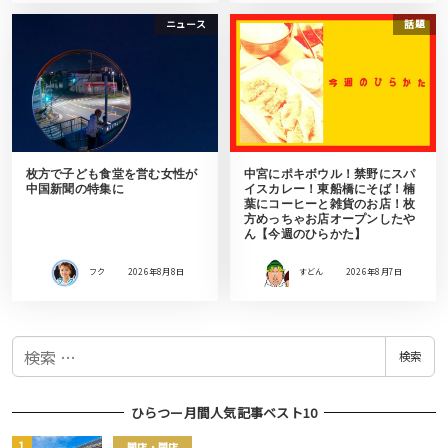
ニュース
話題
枚方で子ども食堂を営む女性が
中宮にポキボウル！禁野にスパ
中国新聞の特集に
イスカレー！東船橋にそば！楠
葉にコーヒーと雑貨のお店！枚
方めっちゃお店オープンしたや
ん【今週のひらかた】
フク
2026年8月8日
すどん
2026年8月7日
検
検索
索
ひらつー月間人気記事ベスト10
開店・閉店