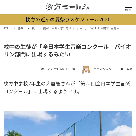
MENU
枚方の近所の夏祭りスケジュール2026
TOP
話題
枚中の生徒が「全日本学生音楽コンクール」バイオリン部門に出場するみたい
枚中の生徒が「全日本学生音楽コンクール」バイオ
リン部門に出場するみたい
著者
投稿日
カテゴリー
2021年11月9日 15:00
モモ＠ひらつー
話題
枚方中学校2年生の大屋響さんが「第75回全日本学生音楽
コンクール」に出場するようです。