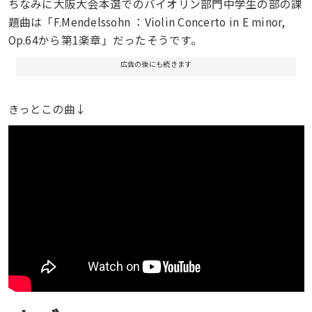
ちなみに大阪大会本選でのバイオリン部門中学生の部の課
題曲は「F.Mendelssohn ：Violin Concerto in E minor,
Op.64から第1楽章」だったそうです。
広告の後にも続きます
きっとこの曲↓