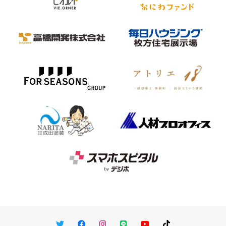
Twitter
Facebook
Instagram
LINE
You Tube
TikTok