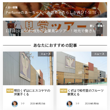
古い投稿
Perfumeのあ〜ちゃんべた褒めみたらしが再びT-SITE…
新しい投稿
11/18(火)19(水)枚方の企業見学ツアー！地元で働きた…
あなたにおすすめの記事
ニュース
ニュース
明日くずはにエスコヤマの
くずはで松竹堂のフルーツ
NEW
NEW
洋菓子くる
餅買える
フク
2026年8月10日
フク
2026年8月9日