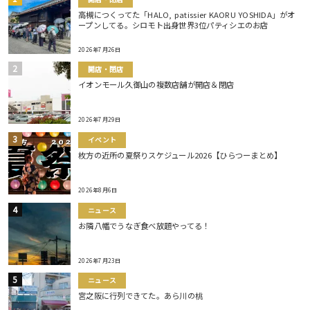
高槻につくってた「HALO, patissier KAORU YOSHIDA」がオ
ープンしてる。シロモト出身世界3位パティシエのお店
2026年7月26日
開店・閉店
イオンモール久御山の複数店舗が開店＆閉店
2026年7月29日
イベント
枚方の近所の夏祭りスケジュール2026【ひらつーまとめ】
2026年8月6日
ニュース
お隣八幡でうなぎ食べ放題やってる！
2026年7月23日
ニュース
宮之阪に行列できてた。あら川の桃