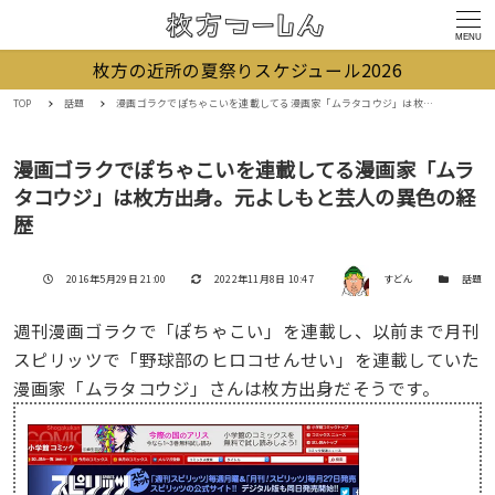
MENU
枚方の近所の夏祭りスケジュール2026
TOP
話題
漫画ゴラクでぽちゃこいを連載してる漫画家「ムラタコウジ」は枚方出身。元よしもと芸人の異色の経歴
漫画ゴラクでぽちゃこいを連載してる漫画家「ムラ
タコウジ」は枚方出身。元よしもと芸人の異色の経
歴
著者
投稿日
更新日
カテゴリー
2016年5月29日 21:00
2022年11月8日 10:47
すどん
話題
週刊漫画ゴラクで「ぽちゃこい」を連載し、以前まで月刊
スピリッツで「野球部のヒロコせんせい」を連載していた
漫画家「ムラタコウジ」さんは枚方出身だそうです。