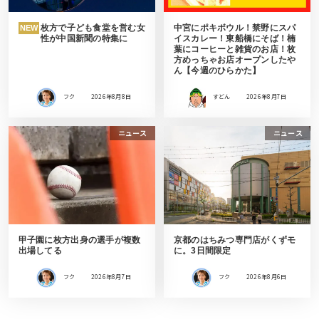
枚方で子ども食堂を営む女
中宮にポキボウル！禁野にスパ
NEW
性が中国新聞の特集に
イスカレー！東船橋にそば！楠
葉にコーヒーと雑貨のお店！枚
方めっちゃお店オープンしたや
ん【今週のひらかた】
フク
2026年8月8日
すどん
2026年8月7日
ニュース
ニュース
甲子園に枚方出身の選手が複数
京都のはちみつ専門店がくずモ
出場してる
に。3日間限定
フク
2026年8月7日
フク
2026年8月6日