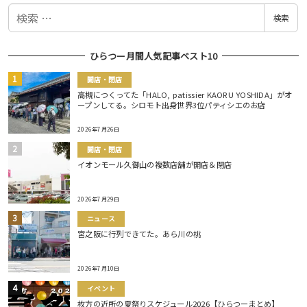
検
検索
索
ひらつー月間人気記事ベスト10
開店・閉店
高槻につくってた「HALO, patissier KAORU YOSHIDA」がオ
ープンしてる。シロモト出身世界3位パティシエのお店
2026年7月26日
開店・閉店
イオンモール久御山の複数店舗が開店＆閉店
2026年7月29日
ニュース
宮之阪に行列できてた。あら川の桃
2026年7月10日
イベント
枚方の近所の夏祭りスケジュール2026【ひらつーまとめ】