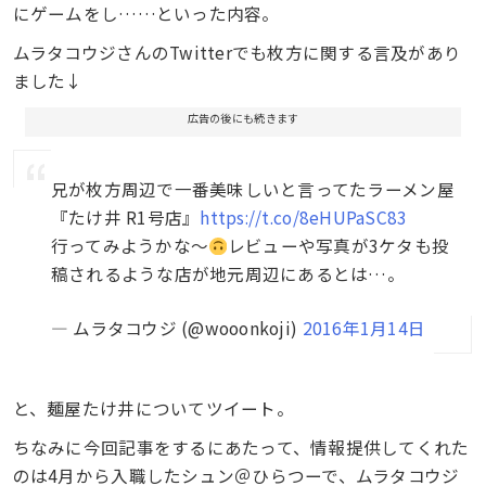
にゲームをし……といった内容。
ムラタコウジさんのTwitterでも枚方に関する言及があり
ました↓
広告の後にも続きます
兄が枚方周辺で一番美味しいと言ってたラーメン屋
『たけ井 R1号店』
https://t.co/8eHUPaSC83
行ってみようかな〜
レビューや写真が3ケタも投
稿されるような店が地元周辺にあるとは…。
— ムラタコウジ (@wooonkoji)
2016年1月14日
と、麺屋たけ井についてツイート。
ちなみに今回記事をするにあたって、情報提供してくれた
のは4月から入職したシュン＠ひらつーで、ムラタコウジ