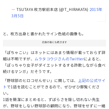
— TSUTAYA 枚方駅前本店 (@T_HIRAKATA)
2015年
3月5日
と、枚方出身と書かれたサイン色紙の画像も。
広告の後にも続きます
「ぽちゃこい」はネットにはあまり情報が載っておらず詳
細は不明ですが、
ムラタコウジさんのTwitter
によると、
「ぽっちゃり女子がダイエットするする詐欺しながら食べ
続けるマンガ」だそうです。
「野球部のヒロコせんせい」に関しては、
上記の公式サイ
ト
で1話を読むことができるので、ぜひぜひ御覧くださ
い。
1話を簡潔にまとめると、ずぼらさを隠し切れない先生
が、野球をしない野球部の顧問になり、野球をせずに一緒