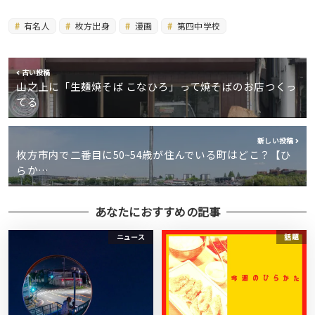
有名人
枚方出身
漫画
第四中学校
古い投稿
山之上に「生麺焼そば こなひろ」って焼そばのお店つくっ
てる
新しい投稿
枚方市内で二番目に50~54歳が住んでいる町はどこ？【ひ
らか…
あなたにおすすめの記事
ニュース
話題