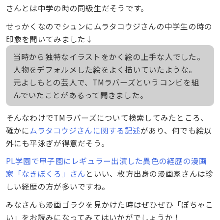
さんとは中学の時の同級生だそうです。
せっかくなのでシュンにムラタコウジさんの中学生の時の
印象を聞いてみました↓
当時から独特なイラストをかく絵の上手な人でした。
人物をデフォルメした絵をよく描いていたような。
元よしもとの芸人で、TMラバーズというコンビを組
んでいたことがあるって聞きました。
そんなわけでTMラバーズについて検索してみたところ、
確かに
ムラタコウジさんに関する記述
があり、何でも絵以
外にも平泳ぎが得意だそう。
PL学園で甲子園にレギュラー出演した異色の経歴の漫画
家「なきぼくろ」さん
といい、枚方出身の漫画家さんは珍
しい経歴の方が多いですね。
みなさんも漫画ゴラクを見かけた時はぜひぜひ「ぽちゃこ
い」をお読みになってみてはいかがでしょうか！