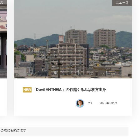
ス
ニュース
「Devil ANTHEM.」の竹越くるみは枚方出身
NEW
フク
2026年8月5日
告の後にも続きます