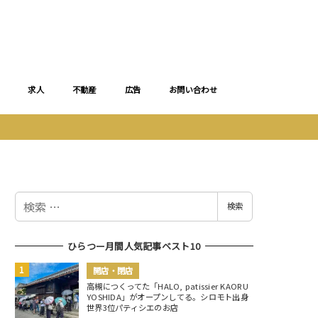
求人
不動産
広告
お問い合わせ
検
検索
索
ひらつー月間人気記事ベスト10
開店・閉店
高槻につくってた「HALO, patissier KAORU
YOSHIDA」がオープンしてる。シロモト出身
世界3位パティシエのお店