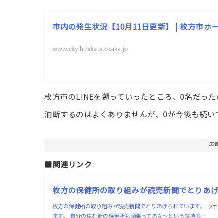
市内の発生状況【10月11日更新】 | 枚方市ホ
www.city.hirakata.osaka.jp
枚方市のLINEを遡っていったところ、0名だった
油断するのはよくありませんが、0が今後も続い
広
■関連リンク
枚方の保健所の取り組みが読売新聞でとりあげら
枚方の保健所の取り組みが読売新聞でとりあげられています。 ウ
ます。 自分の住む街の保健所も頑張ってるな〜という気持ち…