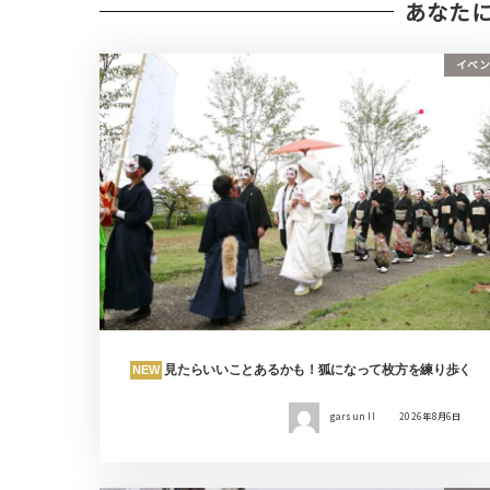
あなた
イベン
見たらいいことあるかも！狐になって枚方を練り歩く
NEW
garsun II
2026年8月6日