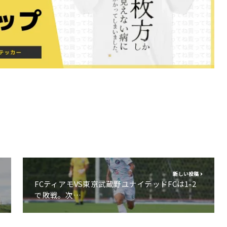
新しい投稿
FCティアモVS東京武蔵野ユナイテッドFCは1-2
で敗戦。次…