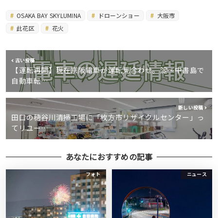
OSAKA BAY SKYLUMINA
ドローンショー
大阪市
此花区
花火
古い投稿
【運転再開】現在京阪電車が運転見合わせ。淀～中書島で
自動車転…
新しい投稿
田口の穂谷川清掃工場に「枚方市リサイクルセンター」っ
てリユー…
あなたにおすすめの記事
フォト
ニュース