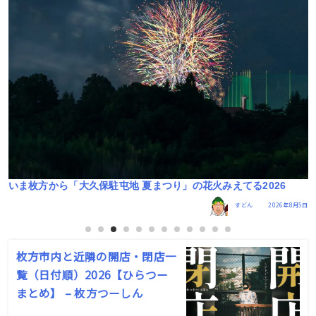
いま枚方から「大久保駐屯地 夏まつり」の花火みえてる2026
6日
すどん
2026年8月5日
枚方市内と近隣の開店・閉店一
覧（日付順）2026【ひらつー
まとめ】 – 枚方つーしん