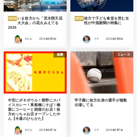
いま枚方から「茨木辯天花
枚方で子ども食堂を営む女
NEW
NEW
火大会」の花火みえてる
性が中国新聞の特集に
2026
すどん
2026年8月8日
フク
2026年8月8日
話題
ニュース
中宮にポキボウル！禁野にスパ
甲子園に枚方出身の選手が複数
イスカレー！東船橋にそば！楠
出場してる
葉にコーヒーと雑貨のお店！枚
方めっちゃお店オープンしたや
ん【今週のひらかた】
すどん
2026年8月7日
フク
2026年8月7日