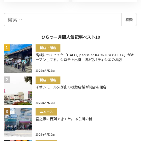
検
検索
索
ひらつー月間人気記事ベスト10
開店・閉店
高槻につくってた「HALO, patissier KAORU YOSHIDA」がオ
ープンしてる。シロモト出身世界3位パティシエのお店
2026年7月26日
開店・閉店
イオンモール久御山の複数店舗が開店＆閉店
2026年7月29日
ニュース
宮之阪に行列できてた。あら川の桃
2026年7月10日