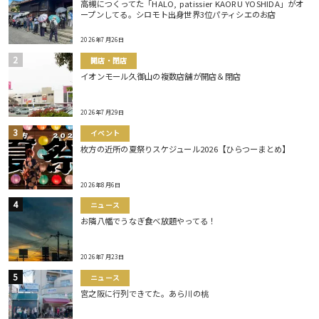
高槻につくってた「HALO, patissier KAORU YOSHIDA」がオ
ープンしてる。シロモト出身世界3位パティシエのお店
2026年7月26日
開店・閉店
イオンモール久御山の複数店舗が開店＆閉店
2026年7月29日
イベント
枚方の近所の夏祭りスケジュール2026【ひらつーまとめ】
2026年8月6日
ニュース
お隣八幡でうなぎ食べ放題やってる！
2026年7月23日
ニュース
宮之阪に行列できてた。あら川の桃