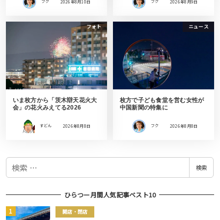
フク
2026年8月10日
フク
2026年8月9日
フォト
ニュース
いま枚方から「茨木辯天花火大
枚方で子ども食堂を営む女性が
会」の花火みえてる2026
中国新聞の特集に
すどん
2026年8月8日
フク
2026年8月8日
検
検索
索
ひらつー月間人気記事ベスト10
開店・閉店