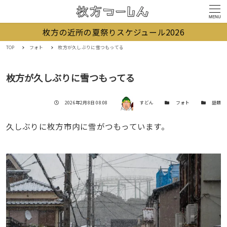
MENU
枚方の近所の夏祭りスケジュール2026
TOP
フォト
枚方が久しぶりに雪つもってる
枚方が久しぶりに雪つもってる
著者
投稿日
カテゴリー
カテゴリー
2026年2月8日 08:08
すどん
フォト
話題
久しぶりに枚方市内に雪がつもっています。