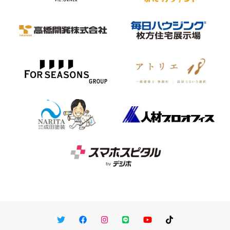
Twitter
Facebook
Instagram
LINE
You Tube
TikTok