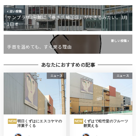
古い投稿
サンプラザ3号館に「巻き爪補正店」ができるみたい。3月
1日オ…
新しい投稿
手首を温めても、すぐ戻る理由
あなたにおすすめの記事
ニュース
ニュース
明日くずはにエスコヤマの
くずはで松竹堂のフルーツ
NEW
NEW
洋菓子くる
餅買える