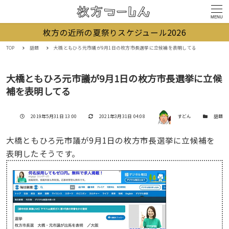
MENU
枚方の近所の夏祭りスケジュール2026
TOP
話題
大橋ともひろ元市議が9月1日の枚方市長選挙に立候補を表明してる
大橋ともひろ元市議が9月1日の枚方市長選挙に立候
補を表明してる
著者
投稿日
更新日
カテゴリー
2019年5月31日 13:00
2021年3月31日 04:08
すどん
話題
大橋ともひろ元市議が9月1日の枚方市長選挙に立候補を
表明したそうです。