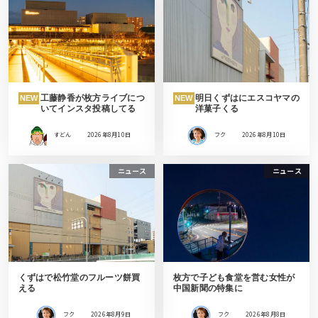
工藤静香が枚方ライブにつ
明日くずはにエスコヤマの
NEW
NEW
いてインスタ投稿してる
洋菓子くる
すどん
2026年8月10日
フク
2026年8月10日
ニュース
ニュース
くずはで松竹堂のフルーツ餅買
枚方で子ども食堂を営む女性が
える
中国新聞の特集に
フク
2026年8月9日
フク
2026年8月8日