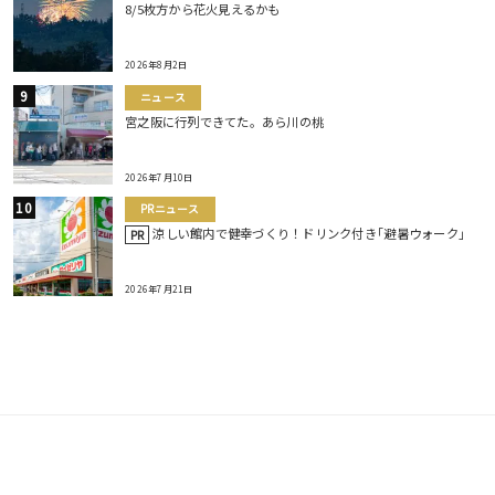
8/5枚方から花火見えるかも
2026年8月2日
ニュース
宮之阪に行列できてた。あら川の桃
2026年7月10日
PRニュース
涼しい館内で健幸づくり！ドリンク付き｢避暑ウォーク｣
PR
2026年7月21日