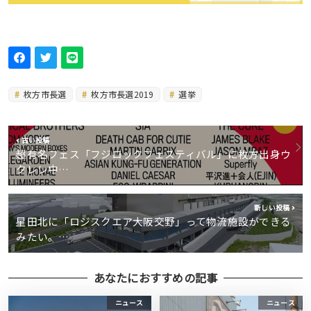
枚方市長選
枚方市長選2019
選挙
古い投稿
超有名フェス「フジロックフェスティバル」に枚方出身ウ
クレレ中…
新しい投稿
星田北に「ロジスクエア大阪交野」って物流施設ができる
みたい。…
あなたにおすすめの記事
ニュース
ニュース