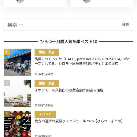
検
検索
索
ひらつー月間人気記事ベスト10
開店・閉店
高槻につくってた「HALO, patissier KAORU YOSHIDA」がオ
ープンしてる。シロモト出身世界3位パティシエのお店
2026年7月26日
開店・閉店
イオンモール久御山の複数店舗が開店＆閉店
2026年7月29日
イベント
枚方の近所の夏祭りスケジュール2026【ひらつーまとめ】
2026年8月6日