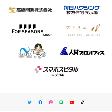
Twitter
Facebook
Instagram
LINE
You Tube
TikTok