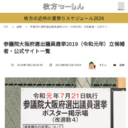
MENU
枚方の近所の夏祭りスケジュール2026
TOP
話題
参議院大阪府選出議員選挙2019（令和元年）立候補者・公式サイト一覧
参議院大阪府選出議員選挙2019（令和元年）立候補
者・公式サイト一覧
著者
投稿日
更新日
カテゴリー
2019年7月21日 08:00
2021年3月31日 04:08
すどん
話題