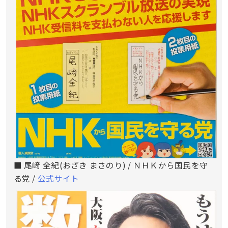
■ 尾﨑 全紀(おざき まさのり) / ＮＨＫから国民を守
る党 /
公式サイト