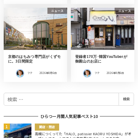
ニュース
ニュース
京都のはちみつ専門店がくずモ
登録者170万･韓国YouTuberが
に。3日間限定
御殿山のお店に
フク
2026年8月6日
フク
2026年8月6日
検
検索
索
ひらつー月間人気記事ベスト10
開店・閉店
高槻につくってた「HALO, patissier KAORU YOSHIDA」がオ