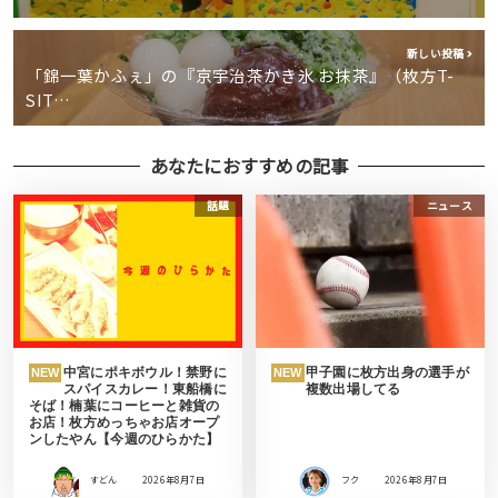
新しい投稿
「錦一葉かふぇ」の『京宇治茶かき氷 お抹茶』（枚方T-
SIT…
あなたにおすすめの記事
話題
ニュース
中宮にポキボウル！禁野に
甲子園に枚方出身の選手が
NEW
NEW
スパイスカレー！東船橋に
複数出場してる
そば！楠葉にコーヒーと雑貨の
お店！枚方めっちゃお店オープ
ンしたやん【今週のひらかた】
すどん
2026年8月7日
フク
2026年8月7日