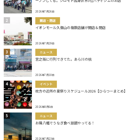
ープンしてる。シロモト出身世界3位パティシエのお店
2026年7月26日
開店・閉店
イオンモール久御山の複数店舗が開店＆閉店
2026年7月29日
ニュース
宮之阪に行列できてた。あら川の桃
2026年7月10日
イベント
枚方の近所の夏祭りスケジュール2026【ひらつーまとめ】
2026年8月6日
ニュース
お隣八幡でうなぎ食べ放題やってる！
2026年7月23日