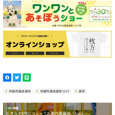
参議院議員選挙
参議院議員選挙2019
選挙
古い投稿
ビオルネ4階につくってた室内遊園地「Kid’s …