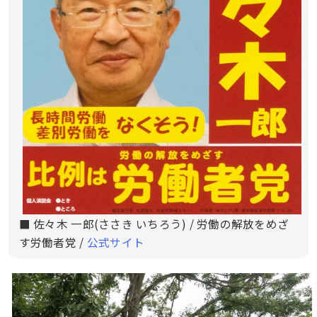
■ 佐々木 一郎(ささき いちろう) / 労働の解放をめざ
す労働者党 /
公式サイト