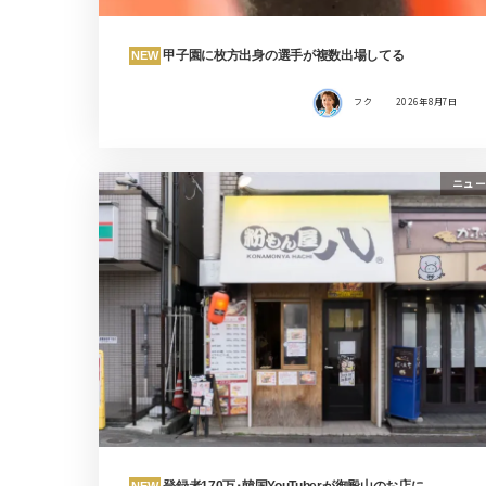
甲子園に枚方出身の選手が複数出場してる
NEW
フク
2026年8月7日
ニュー
登録者170万･韓国YouTuberが御殿山のお店に
NEW