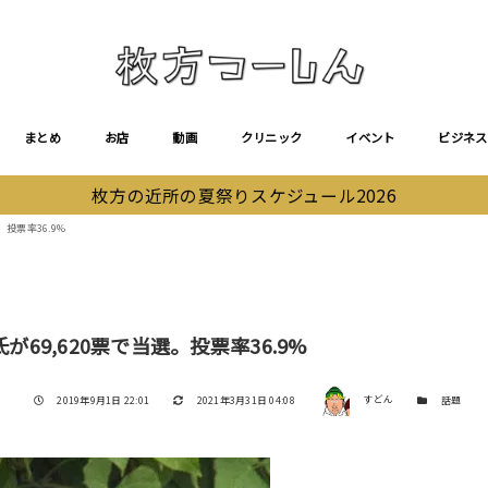
まとめ
お店
動画
クリニック
イベント
ビジネス
枚方の近所の夏祭りスケジュール2026
投票率36.9%
69,620票で当選。投票率36.9%
著者
投稿日
更新日
カテゴリー
2019年9月1日 22:01
2021年3月31日 04:08
すどん
話題