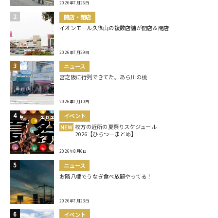
2026年7月26日
開店・閉店
イオンモール久御山の複数店舗が開店＆閉店
2026年7月29日
ニュース
宮之阪に行列できてた。あら川の桃
2026年7月10日
イベント
枚方の近所の夏祭りスケジュール
NEW
2026【ひらつーまとめ】
2026年8月6日
ニュース
お隣八幡でうなぎ食べ放題やってる！
2026年7月23日
イベント