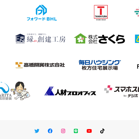
Twitter
Facebook
Instagram
LINE
You Tube
TikTok