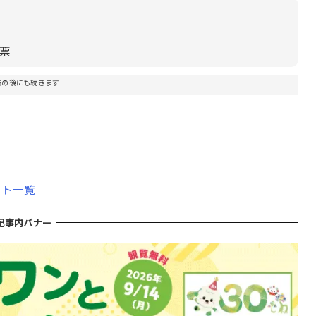
2票
告の後にも続きます
イト一覧
記事内バナー