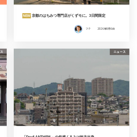
京都のはちみつ専門店がくずモに。3日間限定
NEW
フク
2026年8月6日
ス
ニュース
「Devil ANTHEM.」の竹越くるみは枚方出身