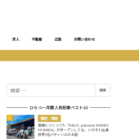
求人
不動産
広告
お問い合わせ
検
検索
索
ひらつー月間人気記事ベスト10
開店・閉店
高槻につくってた「HALO, patissier KAORU
YOSHIDA」がオープンしてる。シロモト出身
世界3位パティシエのお店