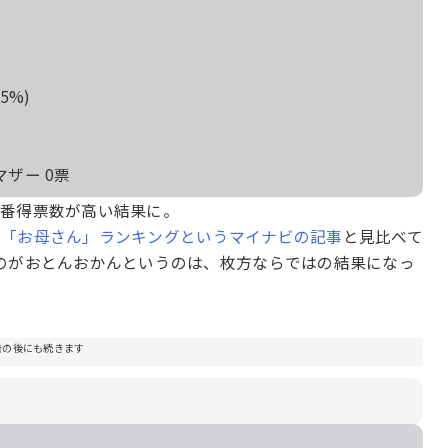
5%)
ザー 0票
一番得票数が高い結果に。
た「お母さん」ランキングというマイナビの記事
と見比べて
のがおとんおかんというのは、枚方ならではの結果になっ
告の後にも続きます