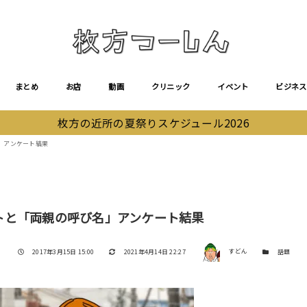
まとめ
お店
動画
クリニック
イベント
ビジネス
枚方の近所の夏祭りスケジュール2026
」アンケート結果
トと「両親の呼び名」アンケート結果
著者
投稿日
更新日
カテゴリー
2017年3月15日 15:00
2021年4月14日 22:27
すどん
話題