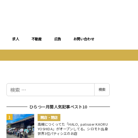
求人
不動産
広告
お問い合わせ
検
検索
索
ひらつー月間人気記事ベスト10
開店・閉店
高槻につくってた「HALO, patissier KAORU
YOSHIDA」がオープンしてる。シロモト出身
世界3位パティシエのお店