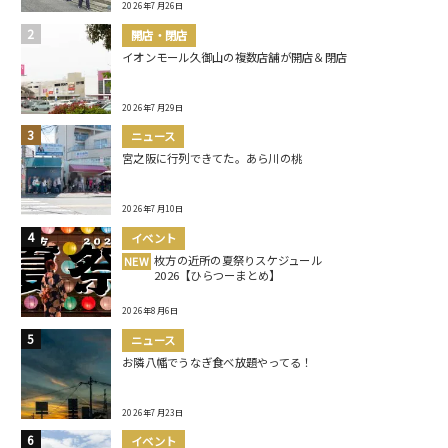
2026年7月26日
開店・閉店
イオンモール久御山の複数店舗が開店＆閉店
2026年7月29日
ニュース
宮之阪に行列できてた。あら川の桃
2026年7月10日
イベント
枚方の近所の夏祭りスケジュール
NEW
2026【ひらつーまとめ】
2026年8月6日
ニュース
お隣八幡でうなぎ食べ放題やってる！
2026年7月23日
イベント