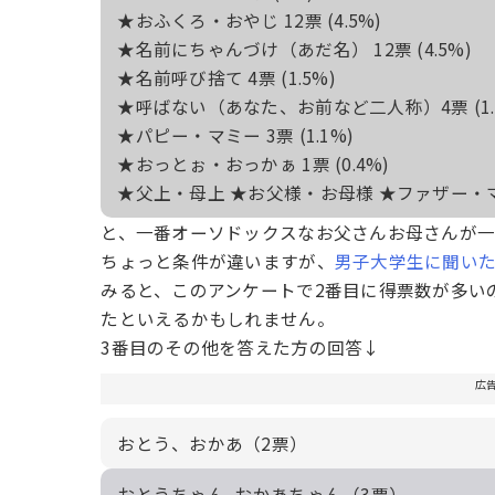
★おふくろ・おやじ 12票 (4.5%)
★名前にちゃんづけ（あだ名） 12票 (4.5%)
★名前呼び捨て 4票 (1.5%)
★呼ばない（あなた、お前など二人称）4票 (1.
★パピー・マミー 3票 (1.1%)
★おっとぉ・おっかぁ 1票 (0.4%)
★父上・母上 ★お父様・お母様 ★ファザー・マ
と、一番オーソドックスなお父さんお母さんが
ちょっと条件が違いますが、
男子大学生に聞い
みると、このアンケートで2番目に得票数が多い
たといえるかもしれません。
3番目のその他を答えた方の回答↓
広
おとう、おかあ（2票）
おとうちゃん おかあちゃん（3票）