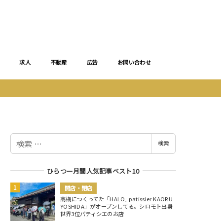
求人
不動産
広告
お問い合わせ
検
検索
索
ひらつー月間人気記事ベスト10
開店・閉店
高槻につくってた「HALO, patissier KAORU
YOSHIDA」がオープンしてる。シロモト出身
世界3位パティシエのお店