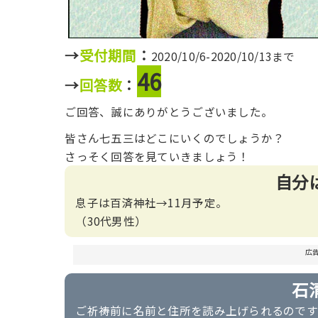
→
受付期間
：
2020/10/6-2020/10/13まで
46
→
回答数
：
ご回答、誠にありがとうございました。
皆さん七五三はどこにいくのでしょうか？
さっそく回答を見ていきましょう！
自分
息子は百済神社→11月予定。
（30代男性）
広
石
ご祈祷前に名前と住所を読み上げられるのです