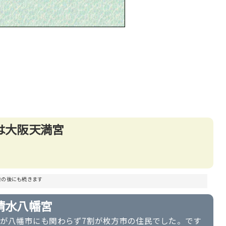
は大阪天満宮
告の後にも続きます
清水八幡宮
が八幡市にも関わらず7割が枚方市の住民でした。です