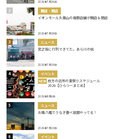
2026年7月26日
開店・閉店
イオンモール久御山の複数店舗が開店＆閉店
2026年7月29日
ニュース
宮之阪に行列できてた。あら川の桃
2026年7月10日
イベント
枚方の近所の夏祭りスケジュール
NEW
2026【ひらつーまとめ】
2026年8月6日
ニュース
お隣八幡でうなぎ食べ放題やってる！
2026年7月23日
イベント