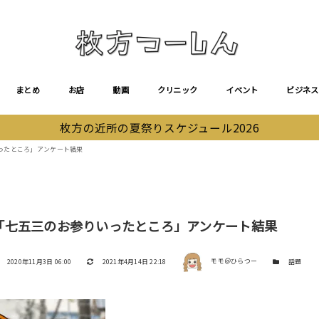
まとめ
お店
動画
クリニック
イベント
ビジネス
枚方の近所の夏祭りスケジュール2026
ったところ」アンケート結果
「七五三のお参りいったところ」アンケート結果
著者
投稿日
更新日
カテゴリー
2020年11月3日 06:00
2021年4月14日 22:18
モモ＠ひらつー
話題