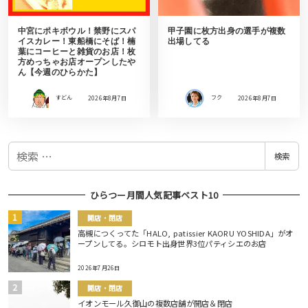
中宮にポキボウル！禁野にスパ
甲子園に枚方出身の選手が複数
イスカレー！東船橋にそば！楠
出場してる
葉にコーヒーと雑貨のお店！枚
方めっちゃお店オープンしたや
ん【今週のひらかた】
すどん
2026年8月7日
フク
2026年8月7日
検
検索
索
ひらつー月間人気記事ベスト10
開店・閉店
高槻につくってた「HALO, patissier KAORU YOSHIDA」がオ
ープンしてる。シロモト出身世界3位パティシエのお店
2026年7月26日
開店・閉店
イオンモール久御山の複数店舗が開店＆閉店