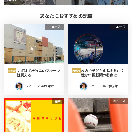
あなたにおすすめの記事
ニュース
ニュース
くずはで松竹堂のフルーツ
枚方で子ども食堂を営む女
NEW
NEW
餅買える
性が中国新聞の特集に
フク
2026年8月9日
フク
2026年8月8日
話題
ニュース