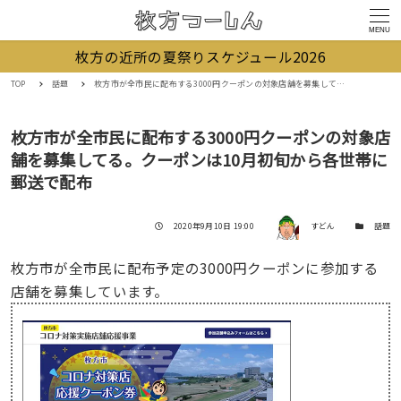
MENU
枚方の近所の夏祭りスケジュール2026
TOP
話題
枚方市が全市民に配布する3000円クーポンの対象店舗を募集してる。クーポンは10月初旬から各世帯に郵送で配布
枚方市が全市民に配布する3000円クーポンの対象店
舗を募集してる。クーポンは10月初旬から各世帯に
郵送で配布
著者
投稿日
カテゴリー
2020年9月10日 19:00
すどん
話題
枚方市が全市民に配布予定の3000円クーポンに参加する
店舗を募集しています。