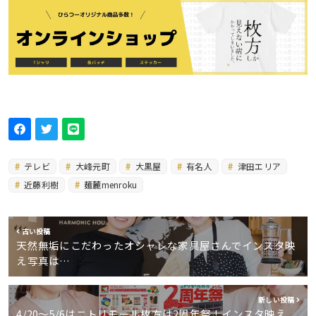
テレビ
大峰元町
大黒屋
有名人
津田エリア
近藤利樹
麺麓menroku
古い投稿
天然無垢にこだわったオシャレな家具屋さんでインスタ映
え写真は…
新しい投稿
4/20〜5/6はニトリモール枚方は2周年祭！インスタ映え