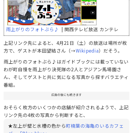
雨上がりのフォトぶら♪
| 関西テレビ放送 カンテレ
上記リンク先によると、4月21日（土）の放送は場所が枚
方で、ゲストが本田望結さん（→
Wikipedia
）だそう。
雨上がりのフォトぶら♪はガイドブックには載っていない
わが町自慢を雨上がり決死隊の2人とアジアン馬場園さ
ん、そしてゲストと共に気になる写真から探すバラエティ
番組。
広告の後にも続きます
おそらく枚方のいくつかの店舗が紹介されるようで、上記
リンク先の4枚の写真から判断すると、
★左上が壁と水槽の色から
町楠葉の海亀のいるカフェ