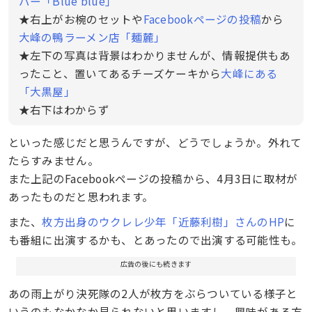
バー「Blue blue」
★右上がお椀のセットや
Facebookページの投稿
から
大峰の鴨ラーメン店「麺麓」
★左下の写真は背景はわかりませんが、情報提供もあ
ったこと、置いてあるチーズケーキから
大峰にある
「大黒屋」
★右下はわからず
といった感じだと思うんですが、どうでしょうか。外れて
たらすみません。
また上記のFacebookページの投稿から、4月3日に取材が
あったものだと思われます。
また、
枚方出身のウクレレ少年「近藤利樹」さんのHP
に
も番組に出演するかも、とあったので出演する可能性も。
広告の後にも続きます
あの雨上がり決死隊の2人が枚方をぶらついている様子と
いうのもなかなか見られないと思いますし、興味がある方