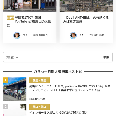
登録者170万･韓国
「Devil ANTHEM.」の竹越くる
NEW
YouTuberが御殿山のお店
みは枚方出身
に
フク
2026年8月6日
フク
2026年8月5日
検
検索
索
ひらつー月間人気記事ベスト10
開店・閉店
高槻につくってた「HALO, patissier KAORU YOSHIDA」がオ
ープンしてる。シロモト出身世界3位パティシエのお店
2026年7月26日
開店・閉店
イオンモール久御山の複数店舗が開店＆閉店