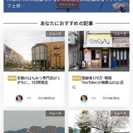
フェ併…
あなたにおすすめの記事
ニュース
ニュース
京都のはちみつ専門店がく
登録者170万･韓国
NEW
NEW
ずモに。3日間限定
YouTuberが御殿山のお店
に
フク
2026年8月6日
フク
2026年8月6日
ニュース
ニュース