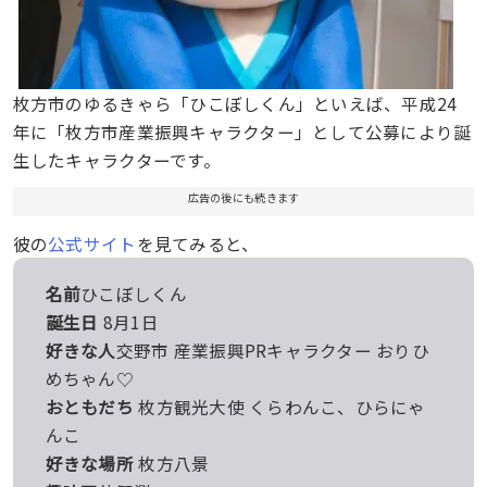
枚方市のゆるきゃら「ひこぼしくん」といえば、平成24
年に「枚方市産業振興キャラクター」として公募により誕
生したキャラクターです。
広告の後にも続きます
彼の
公式サイト
を見てみると、
名前
ひこぼしくん
誕生日
8月1日
好きな人
交野市 産業振興PRキャラクター おりひ
めちゃん♡
おともだち
枚方観光大使 くらわんこ、ひらにゃ
んこ
好きな場所
枚方八景