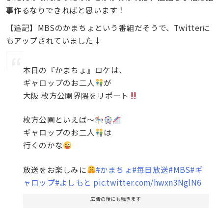
事作るなりできればと思います！
【追記】MBSのかまちょという番組だそうで、Twitterに
もアップされていました↓
本日の『かまちょ』ロケは、
ギャロップのお二人
が
大阪 枚方公園界隈をリポート
枚方公園といえば～
ギャロップのお二人
は
行くのかな
放送をお楽しみに
#かまちょ
#毎日放送
#MBS
#ギ
ャロップ
#よしもと
pic.twitter.com/hwxn3NglN6
広告の後にも続きます