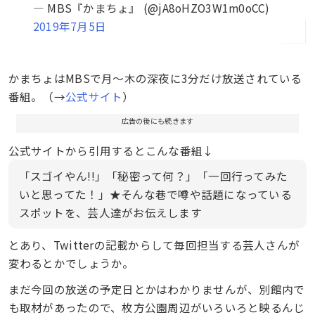
— MBS『かまちょ』 (@jA8oHZO3W1m0oCC)
2019年7月5日
かまちょはMBSで月〜木の深夜に3分だけ放送されている
番組。（→
公式サイト
）
広告の後にも続きます
公式サイトから引用するとこんな番組↓
「スゴイやん!!」「秘密って何？」「一回行ってみた
いと思ってた！」★そんな巷で噂や話題になっている
スポットを、芸人達がお伝えします
とあり、Twitterの記載からして毎回担当する芸人さんが
変わるとかでしょうか。
まだ今回の放送の予定日とかはわかりませんが、別館内で
も取材があったので、枚方公園周辺がいろいろと映るんじ