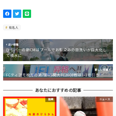
有名人
古い投稿
ひらパーの新CMはプールでお馴染みの目洗いが巨大化し
て噴水に…
新しい投稿
FCティアモ枚方の第7節VS関大FC2008戦は1-1で引き…
あなたにおすすめの記事
話題
ニュース