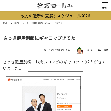
MENU
枚方の近所の夏祭りスケジュール2026
TOP
話題
さっき鍵屋別館にギャロップきてた
さっき鍵屋別館にギャロップきてた
著者
投稿日
カテゴリー
2019年7月5日 13:04
すどん
話題
さっき鍵屋別館にお笑いコンビのギャロップの2人がきて
いました。