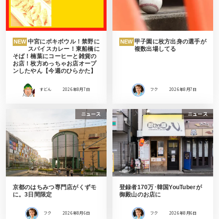
中宮にポキボウル！禁野に
甲子園に枚方出身の選手が
NEW
NEW
スパイスカレー！東船橋に
複数出場してる
そば！楠葉にコーヒーと雑貨の
お店！枚方めっちゃお店オープ
ンしたやん【今週のひらかた】
すどん
2026年8月7日
フク
2026年8月7日
ニュース
ニュース
京都のはちみつ専門店がくずモ
登録者170万･韓国YouTuberが
に。3日間限定
御殿山のお店に
フク
2026年8月6日
フク
2026年8月6日