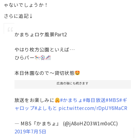
ゃないでしょうか！
さらに追記↓
かまちょロケ風景Part2
やはり枚方公園といえば…
ひらパー
本日休園なので～貸切状態
広告の後にも続きます
放送をお楽しみに
#かまちょ
#毎日放送
#MBS
#ギ
ャロップ
#よしもと
pic.twitter.com/rDpUY6MaCR
— MBS『かまちょ』 (@jA8oHZO3W1m0oCC)
2019年7月5日