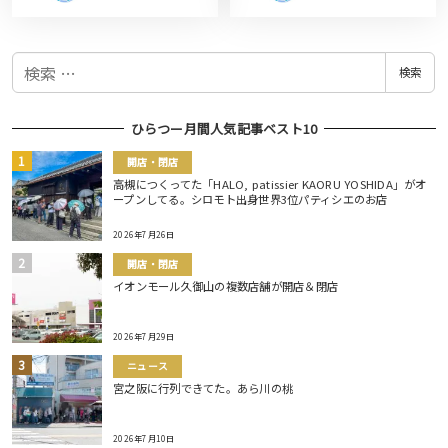
検
検索
索
ひらつー月間人気記事ベスト10
開店・閉店
高槻につくってた「HALO, patissier KAORU YOSHIDA」がオ
ープンしてる。シロモト出身世界3位パティシエのお店
2026年7月26日
開店・閉店
イオンモール久御山の複数店舗が開店＆閉店
2026年7月29日
ニュース
宮之阪に行列できてた。あら川の桃
2026年7月10日