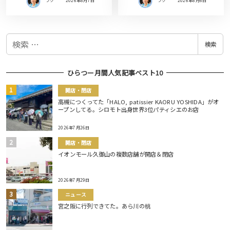
フク
2026年8月7日
フク
2026年8月6日
検
検索
索
ひらつー月間人気記事ベスト10
開店・閉店
高槻につくってた「HALO, patissier KAORU YOSHIDA」がオ
ープンしてる。シロモト出身世界3位パティシエのお店
2026年7月26日
開店・閉店
イオンモール久御山の複数店舗が開店＆閉店
2026年7月29日
ニュース
宮之阪に行列できてた。あら川の桃