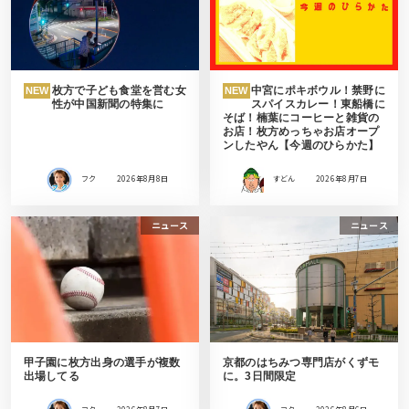
枚方で子ども食堂を営む女
中宮にポキボウル！禁野に
NEW
NEW
性が中国新聞の特集に
スパイスカレー！東船橋に
そば！楠葉にコーヒーと雑貨の
お店！枚方めっちゃお店オープ
ンしたやん【今週のひらかた】
フク
2026年8月8日
すどん
2026年8月7日
ニュース
ニュース
甲子園に枚方出身の選手が複数
京都のはちみつ専門店がくずモ
出場してる
に。3日間限定