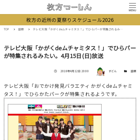
MENU
枚方の近所の夏祭りスケジュール2026
TOP
話題
テレビ大阪「かがくdeムチャミタス！」でひらパーが特集されるみたい。4月15日(日)放送
テレビ大阪「かがくdeムチャミタス！」でひらパー
が特集されるみたい。4月15日(日)放送
著者
投稿日
カテゴリー
2018年4月12日 20:00
すどん
話題
テレビ大阪「おでかけ発見バラエティ かがくdeムチャミ
タス！」でひらかたパークが特集されるようです。