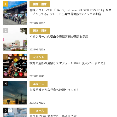
開店・閉店
高槻につくってた「HALO, patissier KAORU YOSHIDA」がオ
ープンしてる。シロモト出身世界3位パティシエのお店
2026年7月26日
開店・閉店
イオンモール久御山の複数店舗が開店＆閉店
2026年7月29日
イベント
枚方の近所の夏祭りスケジュール2026【ひらつーまとめ】
2026年8月6日
ニュース
お隣八幡でうなぎ食べ放題やってる！
2026年7月23日
ニュース
宮之阪に行列できてた。あら川の桃