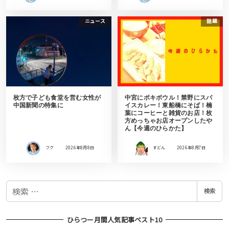
ニュース
話題
枚方で子ども食堂を営む女性が
中宮にポキボウル！禁野にスパ
中国新聞の特集に
イスカレー！東船橋にそば！楠
葉にコーヒーと雑貨のお店！枚
方めっちゃお店オープンしたや
ん【今週のひらかた】
フク
2026年8月8日
すどん
2026年8月7日
検
検索
索
ひらつー月間人気記事ベスト10