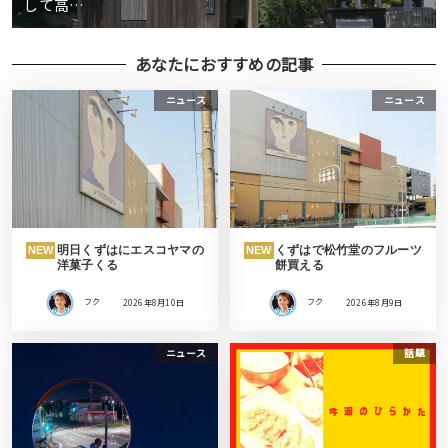
して高…
あなたにおすすめの記事
ニュース
ニュース
明日くずはにエスコヤマの
くずはで松竹堂のフルーツ
NEW
NEW
洋菓子くる
餅買える
フク
2026年8月10日
フク
2026年8月9日
ニュース
話題