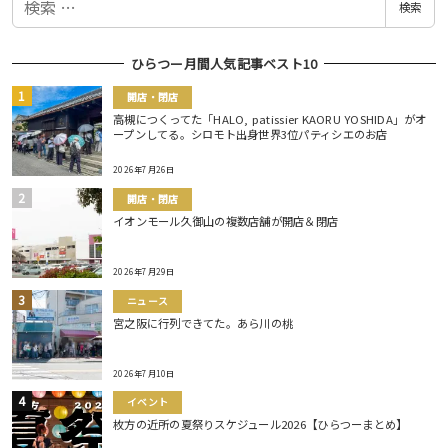
検索
索
ひらつー月間人気記事ベスト10
開店・閉店
高槻につくってた「HALO, patissier KAORU YOSHIDA」がオ
ープンしてる。シロモト出身世界3位パティシエのお店
2026年7月26日
開店・閉店
イオンモール久御山の複数店舗が開店＆閉店
2026年7月29日
ニュース
宮之阪に行列できてた。あら川の桃
2026年7月10日
イベント
枚方の近所の夏祭りスケジュール2026【ひらつーまとめ】