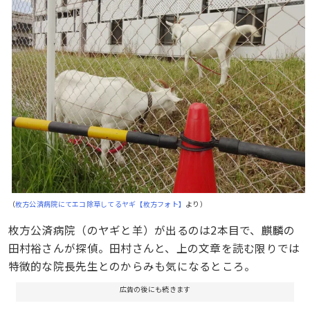
（
枚方公済病院にてエコ除草してるヤギ【枚方フォト】
より）
枚方公済病院（のヤギと羊）が出るのは2本目で、麒麟の
田村裕さんが探偵。田村さんと、上の文章を読む限りでは
特徴的な院長先生とのからみも気になるところ。
広告の後にも続きます