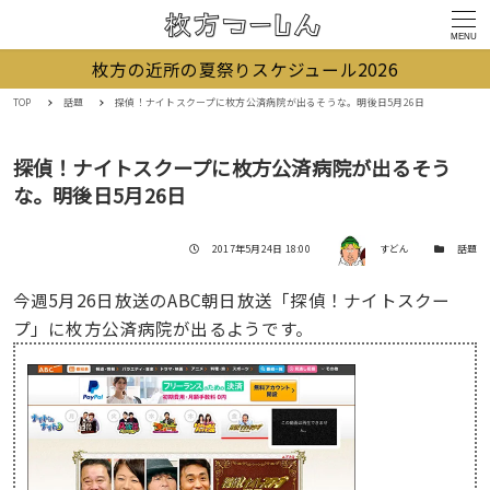
MENU
枚方の近所の夏祭りスケジュール2026
TOP
話題
探偵！ナイトスクープに枚方公済病院が出るそうな。明後日5月26日
探偵！ナイトスクープに枚方公済病院が出るそう
な。明後日5月26日
著者
投稿日
カテゴリー
2017年5月24日 18:00
すどん
話題
今週5月26日放送のABC朝日放送「探偵！ナイトスクー
プ」に枚方公済病院が出るようです。