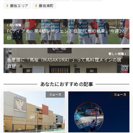
藤阪エリア
藤阪東町
古い投稿
FCティアモ、第4節レイジェンド滋賀FC戦の結果。今週27
日…
新しい投稿
香里園に「馬桜（MASAKURA）」って馬料理メインの居
酒屋…
あなたにおすすめの記事
ニュース
ニュース