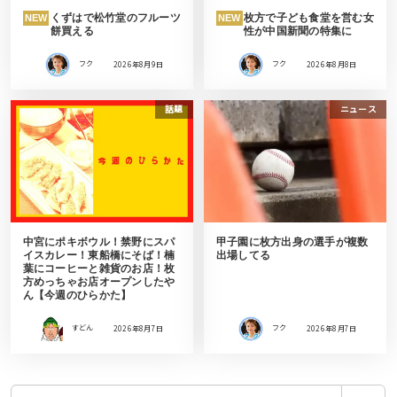
くずはで松竹堂のフルーツ
枚方で子ども食堂を営む女
NEW
NEW
餅買える
性が中国新聞の特集に
フク
2026年8月9日
フク
2026年8月8日
話題
ニュース
中宮にポキボウル！禁野にスパ
甲子園に枚方出身の選手が複数
イスカレー！東船橋にそば！楠
出場してる
葉にコーヒーと雑貨のお店！枚
方めっちゃお店オープンしたや
ん【今週のひらかた】
すどん
2026年8月7日
フク
2026年8月7日
検