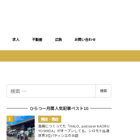
求人
不動産
広告
お問い合わせ
検
検索
索
ひらつー月間人気記事ベスト10
開店・閉店
高槻につくってた「HALO, patissier KAORU
YOSHIDA」がオープンしてる。シロモト出身
世界3位パティシエのお店