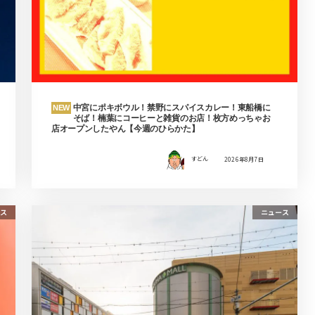
中宮にポキボウル！禁野にスパイスカレー！東船橋に
NEW
そば！楠葉にコーヒーと雑貨のお店！枚方めっちゃお
店オープンしたやん【今週のひらかた】
すどん
2026年8月7日
ス
ニュース