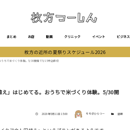
まとめ
お店
動画
クリニック
イベント
ビジネス
枚方の近所の夏祭りスケジュール2026
ちで米づくり体験。5/30開催で5/15申込締切
え」はじめてる。おうちで米づくり体験。5/30開
著者
投稿日
カテゴリー
2020年5月11日 15:00
モモ＠ひらつー
話題