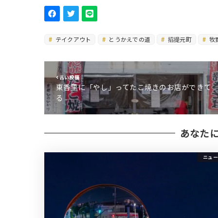
テイクアウト
とうかえでの道
招提元町
牧
古い投稿
東香里に「やし」ってたこ焼きのお店ができて
る
あなた
ニュー