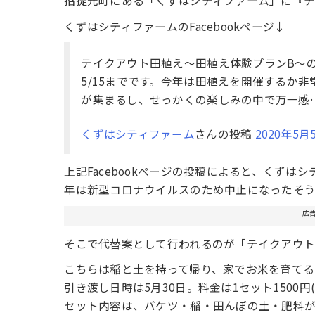
招提元町にある「くずはシティファーム」に『テ
くずはシティファームのFacebookページ↓
テイクアウト田植え～田植え体験プランB～の
5/15までです。今年は田植えを開催するか
が集まるし、せっかくの楽しみの中で万一感
くずはシティファーム
さんの投稿
2020年5
上記Facebookページの投稿によると、くず
年は新型コロナウイルスのため中止になったそ
広
そこで代替案として行われるのが「テイクアウ
こちらは稲と土を持って帰り、家でお米を育てる
引き渡し日時は5月30日。料金は1セット1500円
セット内容は、バケツ・稲・田んぼの土・肥料が