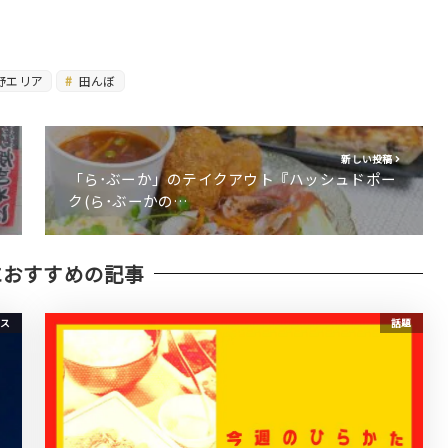
野エリア
田んぼ
新しい投稿
「ら･ぶーか」のテイクアウト『ハッシュドポー
ク(ら･ぶーかの…
におすすめの記事
ス
話題