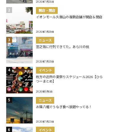
2026年7月26日
開店・閉店
イオンモール久御山の複数店舗が開店＆閉店
2026年7月29日
ニュース
宮之阪に行列できてた。あら川の桃
2026年7月10日
イベント
枚方の近所の夏祭りスケジュール2026【ひら
つーまとめ】
2026年8月6日
ニュース
お隣八幡でうなぎ食べ放題やってる！
2026年7月23日
イベント