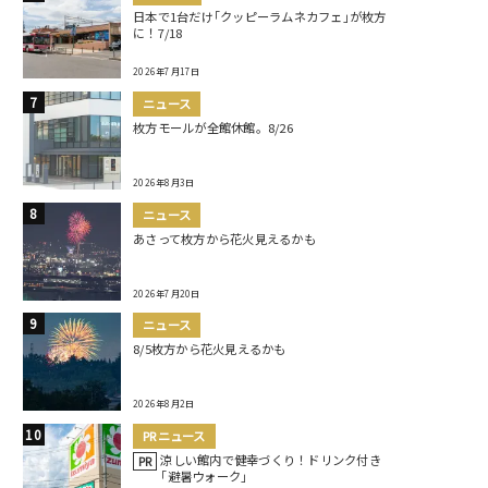
日本で1台だけ｢クッピーラムネカフェ｣が枚方
に！7/18
2026年7月17日
ニュース
枚方モールが全館休館。8/26
2026年8月3日
ニュース
あさって枚方から花火見えるかも
2026年7月20日
ニュース
8/5枚方から花火見えるかも
2026年8月2日
PRニュース
涼しい館内で健幸づくり！ドリンク付き
PR
｢避暑ウォーク｣