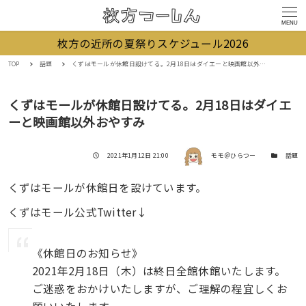
MENU
枚方の近所の夏祭りスケジュール2026
TOP
話題
くずはモールが休館日設けてる。2月18日はダイエーと映画館以外おやすみ
くずはモールが休館日設けてる。2月18日はダイエ
ーと映画館以外おやすみ
著者
投稿日
カテゴリー
2021年1月12日 21:00
モモ＠ひらつー
話題
くずはモールが休館日を設けています。
くずはモール公式Twitter↓
《休館日のお知らせ》
2021年2月18日（木）は終日全館休館いたします。
ご迷惑をおかけいたしますが、ご理解の程宜しくお
願いいたします。