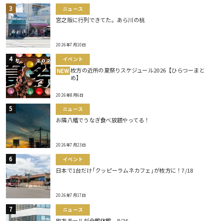
ニュース
宮之阪に行列できてた。あら川の桃
2026年7月10日
イベント
枚方の近所の夏祭りスケジュール2026【ひらつーまと
NEW
め】
2026年8月6日
ニュース
お隣八幡でうなぎ食べ放題やってる！
2026年7月23日
イベント
日本で1台だけ｢クッピーラムネカフェ｣が枚方に！7/18
2026年7月17日
ニュース
枚方モールが全館休館。8/26