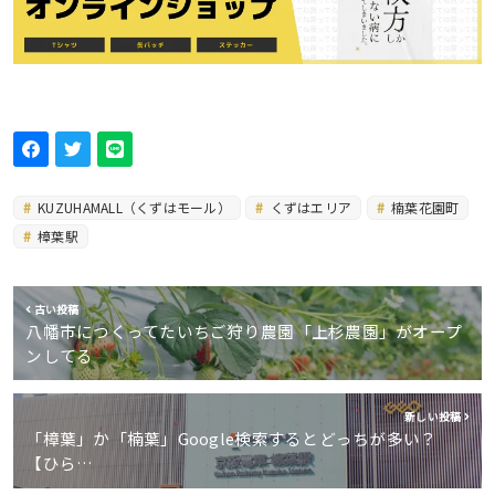
KUZUHAMALL（くずはモール）
くずはエリア
楠葉花園町
樟葉駅
古い投稿
八幡市につくってたいちご狩り農園「上杉農園」がオープ
ンしてる
新しい投稿
「樟葉」か「楠葉」Google検索するとどっちが多い？
【ひら…