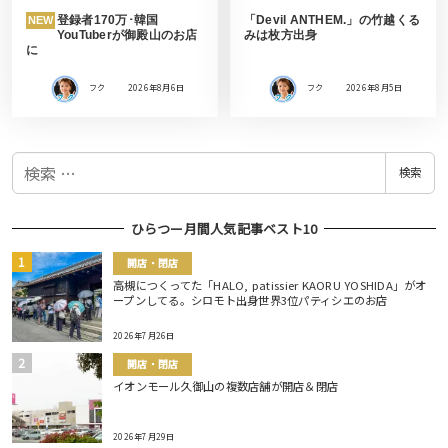
登録者170万･韓国
「Devil ANTHEM.」の竹越くる
NEW
YouTuberが御殿山のお店
みは枚方出身
に
フク
2026年8月6日
フク
2026年8月5日
検
検索
索
ひらつー月間人気記事ベスト10
開店・閉店
高槻につくってた「HALO, patissier KAORU YOSHIDA」がオ
ープンしてる。シロモト出身世界3位パティシエのお店
2026年7月26日
開店・閉店
イオンモール久御山の複数店舗が開店＆閉店
2026年7月29日