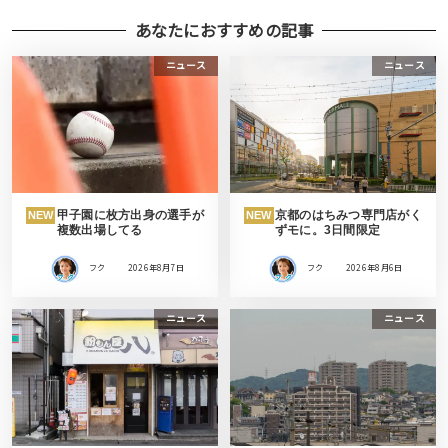
あなたにおすすめの記事
ニュース
ニュース
甲子園に枚方出身の選手が
京都のはちみつ専門店がく
NEW
NEW
複数出場してる
ずモに。3日間限定
フク
2026年8月7日
フク
2026年8月6日
ニュース
ニュース