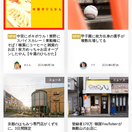
中宮にポキボウル！禁野に
甲子園に枚方出身の選手が
NEW
NEW
スパイスカレー！東船橋に
複数出場してる
そば！楠葉にコーヒーと雑貨の
お店！枚方めっちゃお店オープ
ンしたやん【今週のひらかた】
すどん
2026年8月7日
フク
2026年8月7日
ニュース
ニュース
京都のはちみつ専門店がくずモ
登録者170万･韓国YouTuberが
に。3日間限定
御殿山のお店に