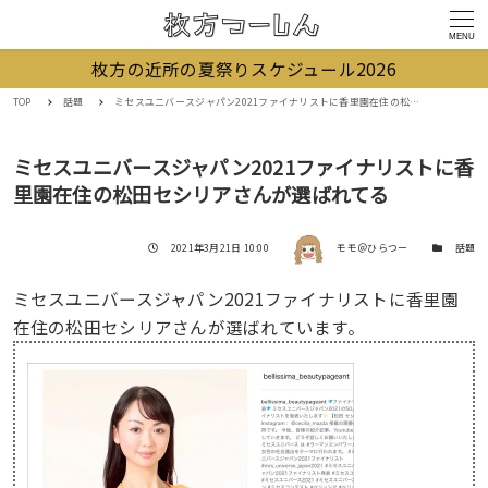
MENU
枚方の近所の夏祭りスケジュール2026
TOP
話題
ミセスユニバースジャパン2021ファイナリストに香里園在住の松田セシリアさんが選ばれてる
ミセスユニバースジャパン2021ファイナリストに香
里園在住の松田セシリアさんが選ばれてる
著者
投稿日
カテゴリー
2021年3月21日 10:00
モモ＠ひらつー
話題
ミセスユニバースジャパン2021ファイナリストに香里園
在住の松田セシリアさんが選ばれています。