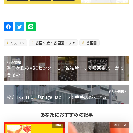
ミスコン
香里ケ丘・香里園エリア
香里園
古い投稿
香里ケ丘のABCセンターに「福猫堂」って喫茶＆バーがで
きるみ…
新しい投稿
枚方T-SITEに「shugei.lab」って手芸店ができる…
あなたにおすすめの記事
話題
ニュース