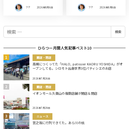
フク
2026年8月6日
フク
2026年8月6日
検
検索
索
ひらつー月間人気記事ベスト10
開店・閉店
高槻につくってた「HALO, patissier KAORU YOSHIDA」がオ
ープンしてる。シロモト出身世界3位パティシエのお店
2026年7月26日
開店・閉店
イオンモール久御山の複数店舗が開店＆閉店
2026年7月29日
ニュース
宮之阪に行列できてた。あら川の桃