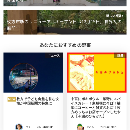
新しい投稿
枚方市駅のリニューアルオープン日は12月15日。世界初の
無印…
あなたにおすすめの記事
ニュース
話題
枚方で子ども食堂を営む女
中宮にポキボウル！禁野にスパ
NEW
性が中国新聞の特集に
イスカレー！東船橋にそば！楠
葉にコーヒーと雑貨のお店！枚
方めっちゃお店オープンしたや
ん【今週のひらかた】
フク
2026年8月8日
すどん
2026年8月7日