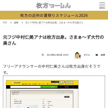
MENU
枚方の近所の夏祭りスケジュール2026
TOP
話題
元フジ中村仁美アナは枚方出身。さまぁ～ず大竹の奥さん
元フジ中村仁美アナは枚方出身。さまぁ～ず大竹の
奥さん
著者
投稿日
カテゴリー
2018年12月3日 15:00
すどん
話題
フリーアナウンサーの中村仁美さんは枚方出身だそうで
す。