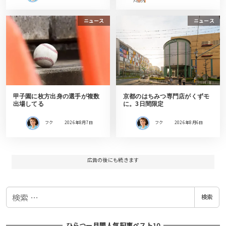
ニュース
ニュース
甲子園に枚方出身の選手が複数
京都のはちみつ専門店がくずモ
出場してる
に。3日間限定
フク
2026年8月7日
フク
2026年8月6日
広告の後にも続きます
検
検索
索
ひらつー月間人気記事ベスト10