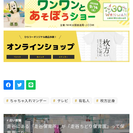
ちゃちゃ入れマンデー
テレビ
有名人
枚方出身
古い投稿
走谷にある「走谷保育所」が『走谷ちどり保育園』って保
育園にな…