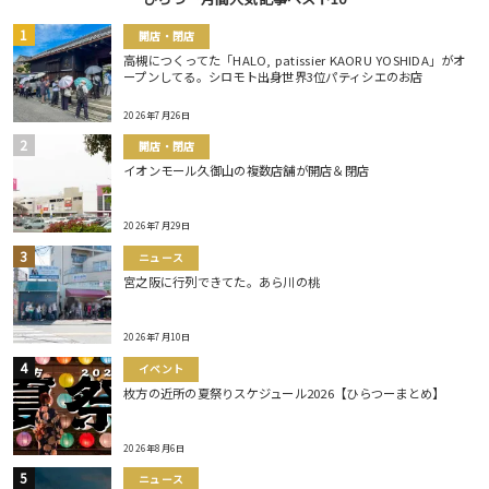
開店・閉店
高槻につくってた「HALO, patissier KAORU YOSHIDA」がオ
ープンしてる。シロモト出身世界3位パティシエのお店
2026年7月26日
開店・閉店
イオンモール久御山の複数店舗が開店＆閉店
2026年7月29日
ニュース
宮之阪に行列できてた。あら川の桃
2026年7月10日
イベント
枚方の近所の夏祭りスケジュール2026【ひらつーまとめ】
2026年8月6日
ニュース