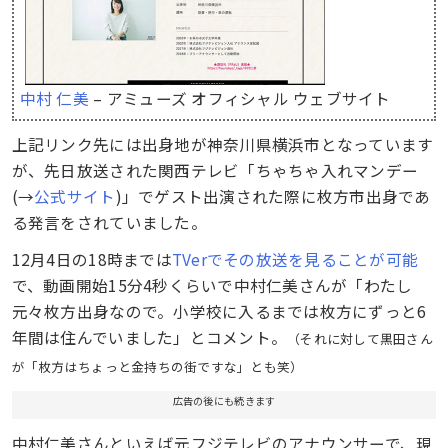
中村 仁美
– アミューズ オフィシャル ウェブサイト
上記リンク先には出身地が神奈川県横浜市となっています
が、先日放送された関西テレビ「ちゃちゃ入れマンデー
(→
公式サイト
)」でゲスト出演された際に枚方市出身であ
る発言をされていました。
12月4日の18時までは
TVerでその放送を見ることが可能
で、動画開始15分4秒くらいで中村仁美さんが「わたし
元々枚方出身なので。小学校に入るまでは枚方にずっと6
年間は住んでいました」とコメント。
（それに対して黒田さん
が「枚方はちょっと金持ちの街ですな」とも笑）
広告の後にも続きます
中村仁美さんといえば元フジテレビのアナウンサーで、現