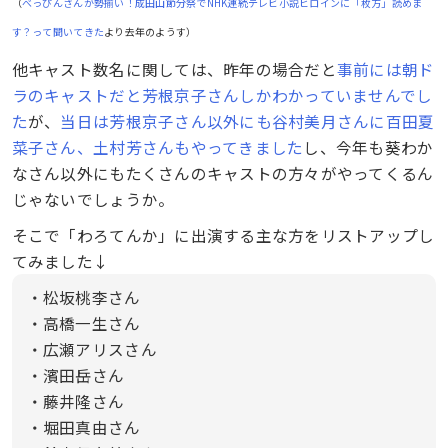
（
べっぴんさんが勢揃い！成田山節分祭でNHK連続テレビ小説ヒロインに「枚方」読めま
す？って聞いてきた
より去年のようす）
他キャスト数名に関しては、昨年の場合だと
事前には朝ド
ラのキャストだと芳根京子さんしかわかっていませんでし
た
が、
当日は芳根京子さん以外にも谷村美月さんに百田夏
菜子さん、土村芳さんもやってきました
し、今年も葵わか
なさん以外にもたくさんのキャストの方々がやってくるん
じゃないでしょうか。
そこで「わろてんか」に出演する主な方をリストアップし
てみました↓
・松坂桃李さん
・高橋一生さん
・広瀬アリスさん
・濱田岳さん
・藤井隆さん
・堀田真由さん