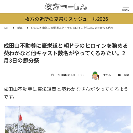
MENU
枚方の近所の夏祭りスケジュール2026
TOP
話題
成田山不動尊に豪栄道と朝ドラのヒロインを務める葵わかなと他キャスト数名がやってくるみたい。2月3日の節分祭
成田山不動尊に豪栄道と朝ドラのヒロインを務める
葵わかなと他キャスト数名がやってくるみたい。2
月3日の節分祭
著者
投稿日
カテゴリー
2018年1月15日 18:00
すどん
話題
成田山不動尊に豪栄道関と葵わかなさんがやってくるよう
です。