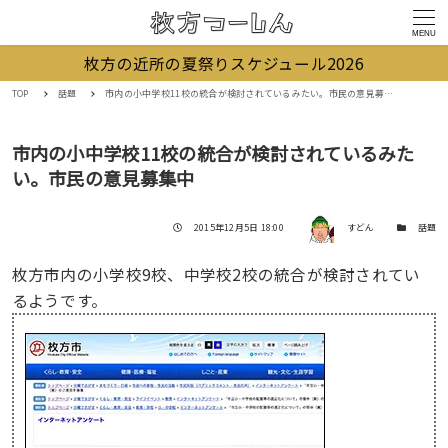
MENU
枚方の近所の夏祭りスケジュール2026
TOP
話題
市内の小中学校11校の統合が検討されているみたい。市民の意見募集中
市内の小中学校11校の統合が検討されているみた
い。市民の意見募集中
著者
投稿日
カテゴリー
2015年12月5日 18:00
すどん
話題
枚方市内の小学校9校、中学校2校の統合が検討されてい
るようです。