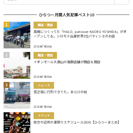
索
ひらつー月間人気記事ベスト10
開店・閉店
高槻につくってた「HALO, patissier KAORU YOSHIDA」がオ
ープンしてる。シロモト出身世界3位パティシエのお店
2026年7月26日
開店・閉店
イオンモール久御山の複数店舗が開店＆閉店
2026年7月29日
ニュース
宮之阪に行列できてた。あら川の桃
2026年7月10日
イベント
枚方の近所の夏祭りスケジュール2026【ひらつーまとめ】