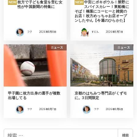
枚方で子ども食堂を営む女
中宮にポキボウル！禁野に
NEW
NEW
性が中国新聞の特集に
スパイスカレー！東船橋に
そば！楠葉にコーヒーと雑貨の
お店！枚方めっちゃお店オープ
ンしたやん【今週のひらかた】
フク
2026年8月8日
すどん
2026年8月7日
ニュース
ニュース
甲子園に枚方出身の選手が複数
京都のはちみつ専門店がくずモ
出場してる
に。3日間限定
フク
2026年8月7日
フク
2026年8月6日
検
検索