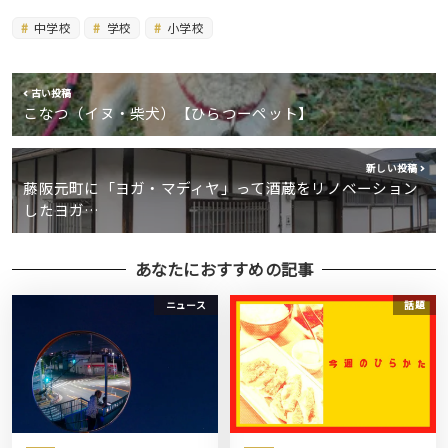
中学校
学校
小学校
古い投稿
こなつ（イヌ・柴犬）【ひらつーペット】
新しい投稿
藤阪元町に「ヨガ・マディヤ」って酒蔵をリノベーション
したヨガ…
あなたにおすすめの記事
ニュース
話題