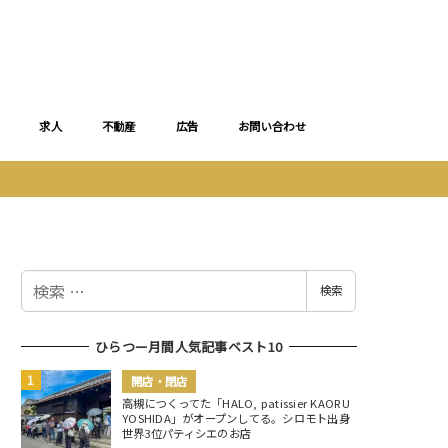
求人
不動産
広告
お問い合わせ
検
検索
索
ひらつー月間人気記事ベスト10
開店・閉店
高槻につくってた「HALO, patissier KAORU
YOSHIDA」がオープンしてる。シロモト出身
世界3位パティシエのお店