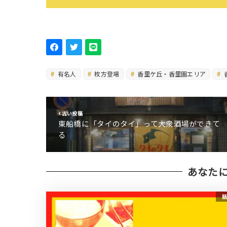
有名人
枚方登場
香里ケ丘・香里園エリア
古い投稿
東船橋に「タイのタイ」って大衆酒場ができて
る
あなた
話