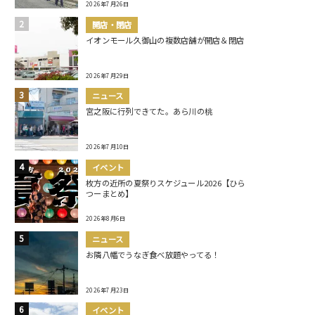
2026年7月26日
開店・閉店
イオンモール久御山の複数店舗が開店＆閉店
2026年7月29日
ニュース
宮之阪に行列できてた。あら川の桃
2026年7月10日
イベント
枚方の近所の夏祭りスケジュール2026【ひら
つーまとめ】
2026年8月6日
ニュース
お隣八幡でうなぎ食べ放題やってる！
2026年7月23日
イベント