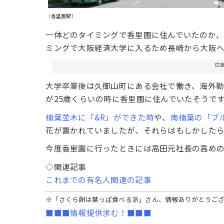
（香里園駅）
一体どのタイミングで香里園に住んでいたのか
ミングで大阪経済大学に入るため長崎から大阪へ
広
大学卒業後は久御山町にある会社で働き、海外
が25歳くらいの時に香里園に住んでいたそうです
楠葉並木に「&R」ができた時
や、
南楠葉の「ブ
花が置かれていましたが、それらはもしかした
今度香里園に行ったときには高田元社長の高め
◇関連記事
これまでの有名人関連の記事
※「さくら餅は葉っぱ食べる派」さん、情報ありがとうご
■■■情報提供求む！■■■