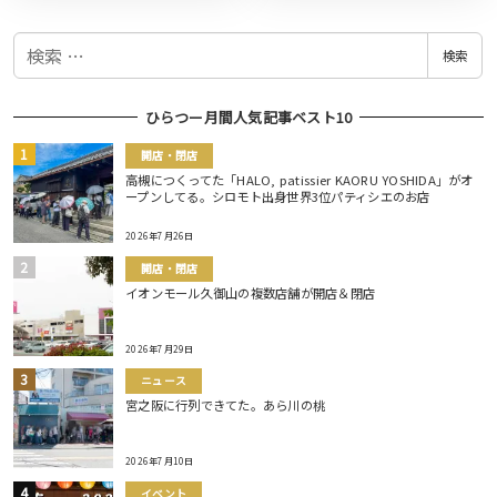
検
検索
索
ひらつー月間人気記事ベスト10
開店・閉店
高槻につくってた「HALO, patissier KAORU YOSHIDA」がオ
ープンしてる。シロモト出身世界3位パティシエのお店
2026年7月26日
開店・閉店
イオンモール久御山の複数店舗が開店＆閉店
2026年7月29日
ニュース
宮之阪に行列できてた。あら川の桃
2026年7月10日
イベント