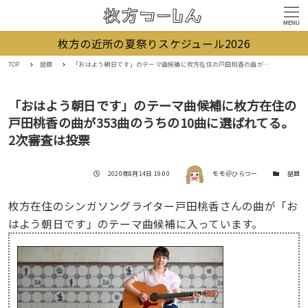
MENU
枚方の近所の夏祭りスケジュール2026
TOP
話題
「おはよう朝日です」のテーマ曲候補に枚方在住の戸田桃香の曲が353曲のうちの10曲に選ばれてる。2次審査は投票
「おはよう朝日です」のテーマ曲候補に枚方在住の
戸田桃香の曲が353曲のうちの10曲に選ばれてる。
2次審査は投票
著者
投稿日
カテゴリー
2020年8月14日 19:00
モモ＠ひらつー
話題
枚方在住のシンガソングライター戸田桃香さんの曲が「お
はよう朝日です」のテーマ曲候補に入っています。