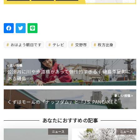
おはよう朝日です
テレビ
交野市
枚方出身
古い投稿
公園内に川や歩道橋があって個性的すぎる！磯島茶屋町に
ある磯島…
新しい投稿
くずはモールの「ナッツダム」と「J.S. PANCAKE C…
あなたにおすすめの記事
ニュース
ニュース