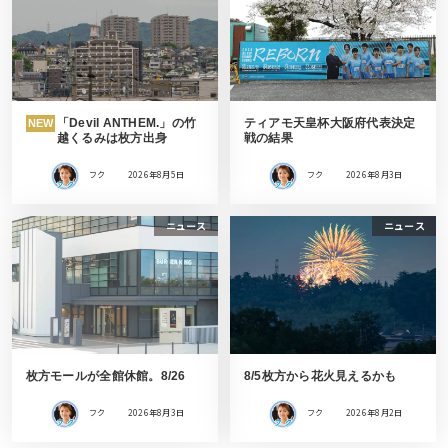
「Devil ANTHEM.」の竹
ティアモ天皇杯大阪府代表決定
NEW
越くるみは枚方出身
戦の結果
フク
2026年8月5日
フク
2026年8月3日
ニュース
ニュース
枚方モールが全館休館。8/26
8/5枚方から花火見えるかも
フク
2026年8月3日
フク
2026年8月2日