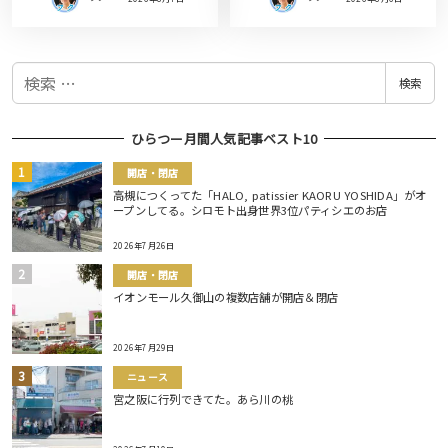
検
検索
索
ひらつー月間人気記事ベスト10
開店・閉店
高槻につくってた「HALO, patissier KAORU YOSHIDA」がオ
ープンしてる。シロモト出身世界3位パティシエのお店
2026年7月26日
開店・閉店
イオンモール久御山の複数店舗が開店＆閉店
2026年7月29日
ニュース
宮之阪に行列できてた。あら川の桃