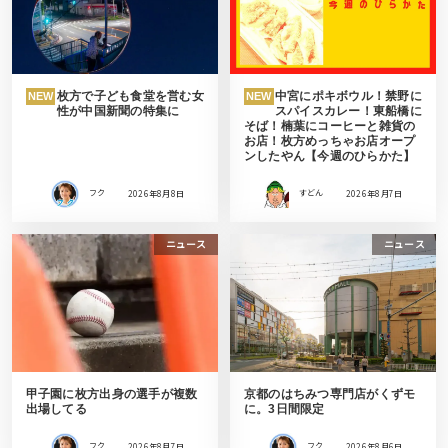
枚方で子ども食堂を営む女
中宮にポキボウル！禁野に
NEW
NEW
性が中国新聞の特集に
スパイスカレー！東船橋に
そば！楠葉にコーヒーと雑貨の
お店！枚方めっちゃお店オープ
ンしたやん【今週のひらかた】
フク
2026年8月8日
すどん
2026年8月7日
ニュース
ニュース
甲子園に枚方出身の選手が複数
京都のはちみつ専門店がくずモ
出場してる
に。3日間限定
フク
2026年8月7日
フク
2026年8月6日