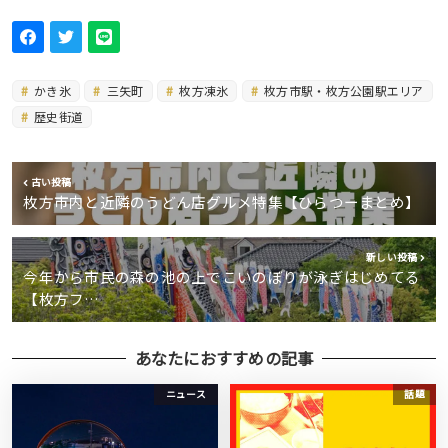
かき氷
三矢町
枚方凍氷
枚方市駅・枚方公園駅エリア
歴史街道
古い投稿
枚方市内と近隣のうどん店グルメ特集【ひらつーまとめ】
新しい投稿
今年から市民の森の池の上でこいのぼりが泳ぎはじめてる
【枚方フ…
あなたにおすすめの記事
ニュース
話題