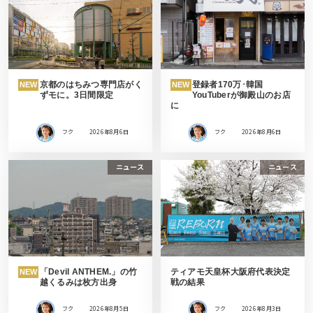
京都のはちみつ専門店がく
登録者170万･韓国
NEW
NEW
ずモに。3日間限定
YouTuberが御殿山のお店
に
フク
2026年8月6日
フク
2026年8月6日
ニュース
ニュース
「Devil ANTHEM.」の竹
ティアモ天皇杯大阪府代表決定
NEW
越くるみは枚方出身
戦の結果
フク
2026年8月5日
フク
2026年8月3日