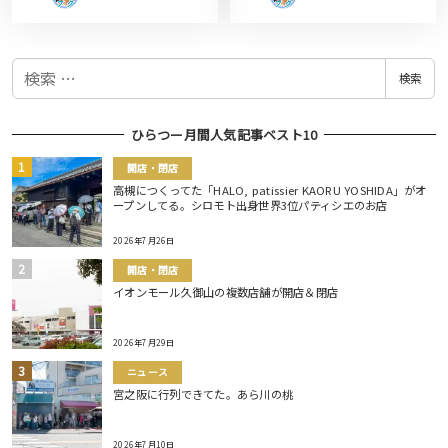
検
検索
索
ひらつー月間人気記事ベスト10
開店・閉店
高槻につくってた「HALO, patissier KAORU YOSHIDA」がオ
ープンしてる。シロモト出身世界3位パティシエのお店
2026年7月26日
開店・閉店
イオンモール久御山の複数店舗が開店＆閉店
2026年7月29日
ニュース
宮之阪に行列できてた。あら川の桃
2026年7月10日