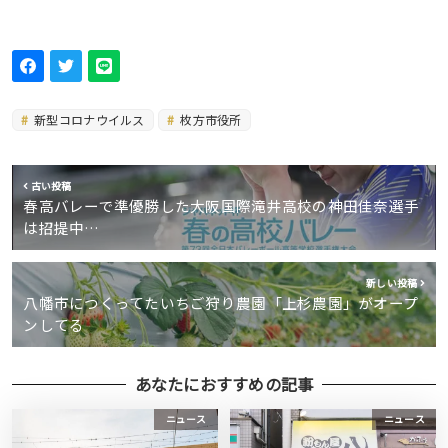
新型コロナウイルス
枚方市役所
古い投稿
春高バレーで準優勝した大阪国際滝井高校の神田佳奈選手
は招提中…
新しい投稿
八幡市につくってたいちご狩り農園「上杉農園」がオープ
ンしてる
あなたにおすすめの記事
ニュース
ニュース