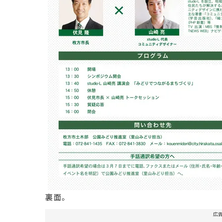
裏面。
広