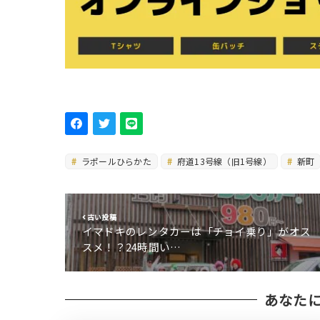
ラポールひらかた
府道13号線（旧1号線）
新町
古い投稿
イマドキのレンタカーは「チョイ乗り」がオス
スメ！？24時間い…
あなた