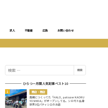
求人
不動産
広告
お問い合わせ
検
検索
索
ひらつー月間人気記事ベスト10
開店・閉店
高槻につくってた「HALO, patissier KAORU
YOSHIDA」がオープンしてる。シロモト出身
世界3位パティシエのお店