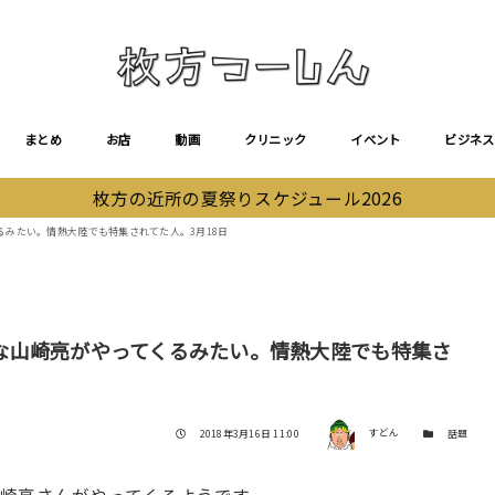
まとめ
お店
動画
クリニック
イベント
ビジネス
枚方の近所の夏祭りスケジュール2026
みたい。情熱大陸でも特集されてた人。3月18日
な山崎亮がやってくるみたい。情熱大陸でも特集さ
著者
投稿日
カテゴリー
2018年3月16日 11:00
すどん
話題