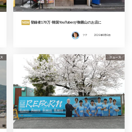
登録者170万･韓国YouTuberが御殿山のお店に
NEW
フク
2026年8月6日
ス
ニュース