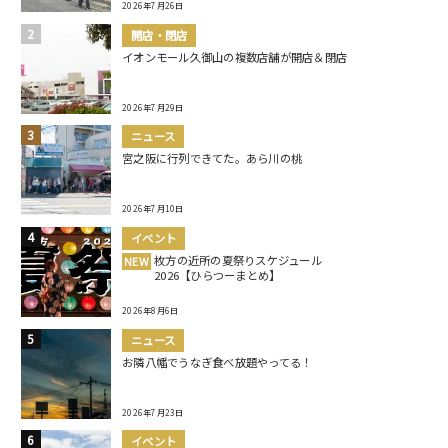
2026年7月26日
開店・閉店
イオンモール久御山の複数店舗が開店＆閉店
2026年7月29日
ニュース
宮之阪に行列できてた。あら川の桃
2026年7月10日
イベント
枚方の近所の夏祭りスケジュール
NEW
2026【ひらつーまとめ】
2026年8月6日
ニュース
お隣八幡でうなぎ食べ放題やってる！
2026年7月23日
イベント