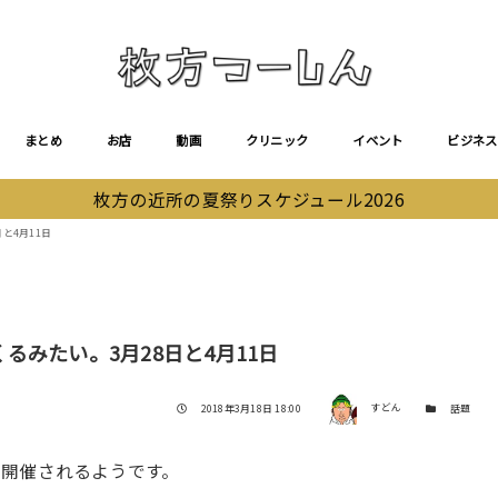
まとめ
お店
動画
クリニック
イベント
ビジネス
枚方の近所の夏祭りスケジュール2026
と4月11日
みたい。3月28日と4月11日
著者
投稿日
カテゴリー
2018年3月18日 18:00
すどん
話題
開催されるようです。