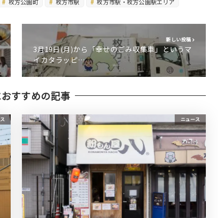
枚方公園町
枚方市駅
枚方市駅・枚方公園駅エリア
新しい投稿
3月19日(月)から「幸せのごみ収集車」というマ
イカタラッピ…
におすすめの記事
ス
ニュース