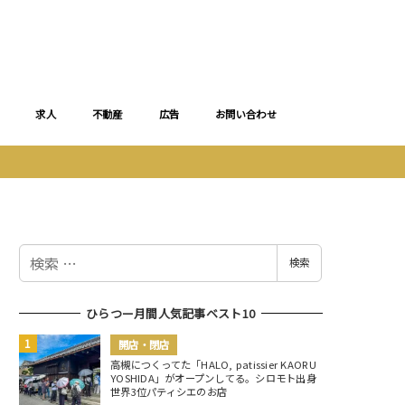
求人
不動産
広告
お問い合わせ
検
検索
索
ひらつー月間人気記事ベスト10
開店・閉店
高槻につくってた「HALO, patissier KAORU
YOSHIDA」がオープンしてる。シロモト出身
世界3位パティシエのお店