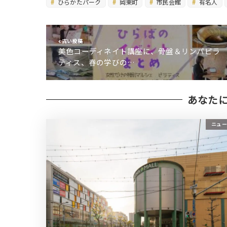
ひらかたパーク
岡東町
市民会館
有名人
古い投稿
美色コーディネイト講座に、骨盤＆リンパピラ
ティス、春の学びの…
あなた
ニュー