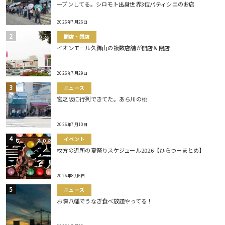
ープンしてる。シロモト出身世界3位パティシエのお店
2026年7月26日
開店・閉店
イオンモール久御山の複数店舗が開店＆閉店
2026年7月29日
ニュース
宮之阪に行列できてた。あら川の桃
2026年7月10日
イベント
枚方の近所の夏祭りスケジュール2026【ひらつーまとめ】
2026年8月6日
ニュース
お隣八幡でうなぎ食べ放題やってる！