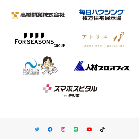
Twitter
Facebook
Instagram
LINE
You Tube
TikTok