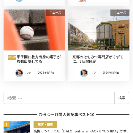
ニュース
ニュース
甲子園に枚方出身の選手が
京都のはちみつ専門店がくずモ
NEW
複数出場してる
に。3日間限定
フク
2026年8月7日
フク
2026年8月6日
検
検索
索
ひらつー月間人気記事ベスト10
開店・閉店
高槻につくってた「HALO, patissier KAORU YOSHIDA」がオ