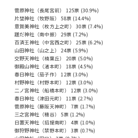
菅原神社
（長尾宮前） 125票 (30.9%)
片埜神社
（牧野阪） 58票 (14.4%)
意賀美神社
（枚方上之町） 30票 (7.4%)
蹉だ神社
（南中振） 29票 (7.2%)
百済王神社
（中宮西之町） 25票 (6.2%)
山田神社
（山之上） 24票 (5.9%)
交野天神社
（楠葉丘） 20票 (5.0%)
御殿山神社
（渚本町） 18票 (4.5%)
春日神社
（茄子作） 12票 (3.0%)
村野神社
（村野本町） 12票 (3.0%)
二ノ宮神社
（船橋本町） 12票 (3.0%)
春日神社
（津田元町） 11票 (2.7%)
菅原神社
（藤阪天神町） 7票 (1.7%)
三之宮神社
（穂谷） 5票 (1.2%)
日置天神社
（招提南町） 4票 (1.0%)
御狩野神社
（禁野本町） 3票 (0.7%)