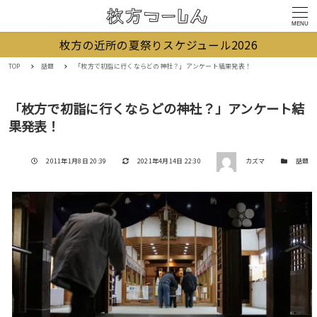
MENU
枚方の近所の夏祭りスケジュール2026
TOP
話題
「枚方で初詣に行くならどの神社？」アンケート結果発表！
「枚方で初詣に行くならどの神社？」アンケート結
果発表！
著者
投稿日
更新日
カテゴリー
2011年1月8日 20:39
2021年4月14日 22:30
カズマ
話題