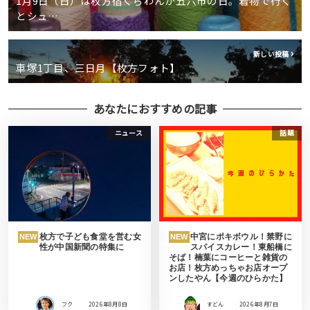
1月9日（日）は枚方宿くらわんか五六市の日。着物で行く
とシュ…
新しい投稿
車塚1丁目、三日月【枚方フォト】
あなたにおすすめの記事
ニュース
話題
枚方で子ども食堂を営む女
中宮にポキボウル！禁野に
NEW
NEW
性が中国新聞の特集に
スパイスカレー！東船橋に
そば！楠葉にコーヒーと雑貨の
お店！枚方めっちゃお店オープ
ンしたやん【今週のひらかた】
フク
2026年8月8日
すどん
2026年8月7日