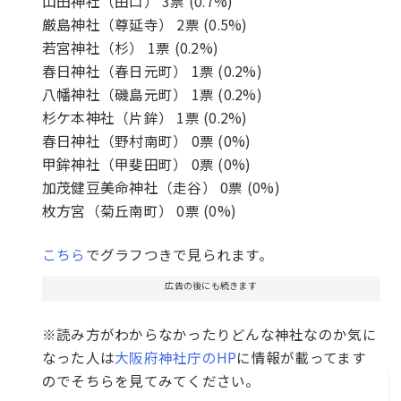
山田神社
（田口） 3票 (0.7%)
厳島神社
（尊延寺） 2票 (0.5%)
若宮神社
（杉） 1票 (0.2%)
春日神社
（春日元町） 1票 (0.2%)
八幡神社
（磯島元町） 1票 (0.2%)
杉ケ本神社
（片鉾） 1票 (0.2%)
春日神社
（野村南町） 0票 (0%)
甲鉾神社
（甲斐田町） 0票 (0%)
加茂健豆美命神社
（走谷） 0票 (0%)
枚方宮
（菊丘南町） 0票 (0%)
こちら
でグラフつきで見られます。
広告の後にも続きます
※読み方がわからなかったりどんな神社なのか気に
なった人は
大阪府神社庁のHP
に情報が載ってます
のでそちらを見てみてください。