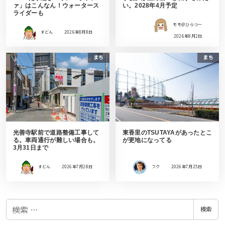
ァ」はこんなん！ウォータース
い。2028年4月予定
ライダーも
モモ＠ひらつー
すどん
2026年8月8日
2026年8月2日
まち
まち
光善寺駅前で道路整備工事して
東香里のTSUTAYAがあったとこ
る。車両通行が難しい場合も。
が更地になってる
3月31日まで
すどん
2026年7月28日
フク
2026年7月25日
検
検索
索