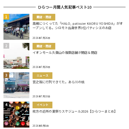
ひらつー月間人気記事ベスト10
開店・閉店
高槻につくってた「HALO, patissier KAORU YOSHIDA」がオ
ープンしてる。シロモト出身世界3位パティシエのお店
2026年7月26日
開店・閉店
イオンモール久御山の複数店舗が開店＆閉店
2026年7月29日
ニュース
宮之阪に行列できてた。あら川の桃
2026年7月10日
イベント
枚方の近所の夏祭りスケジュール2026【ひらつーまとめ】
2026年8月6日