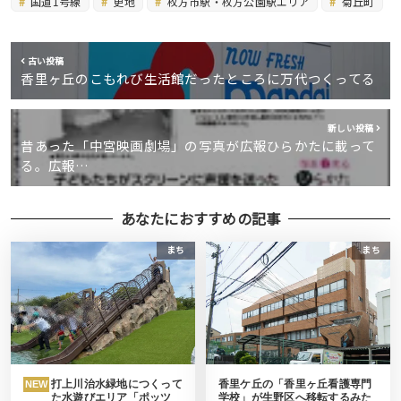
国道1号線
更地
枚方市駅・枚方公園駅エリア
菊丘町
古い投稿
香里ヶ丘のこもれび生活館だったところに万代つくってる
新しい投稿
昔あった「中宮映画劇場」の写真が広報ひらかたに載って
る。広報…
あなたにおすすめの記事
まち
まち
打上川治水緑地につくって
香里ケ丘の「香里ヶ丘看護専門
NEW
た水遊びエリア「ポッツ
学校」が生野区へ移転するみた