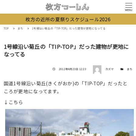
MENU
枚方の近所の夏祭りスケジュール2026
TOP
まち
1号線沿い菊丘の「TIP-TOP」だった建物が更地になってる
1号線沿い菊丘の「TIP-TOP」だった建物が更地に
なってる
著者
投稿日
カテゴリー
2012年4月23日 12:23
カズマ
まち
国道1号線沿い菊丘(きくがおか)の「TIP-TOP」だったと
ころが更地になってます。
↓こちら