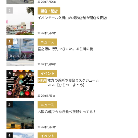
2026年7月26日
開店・閉店
イオンモール久御山の複数店舗が開店＆閉店
2026年7月29日
ニュース
宮之阪に行列できてた。あら川の桃
2026年7月10日
イベント
枚方の近所の夏祭りスケジュール
NEW
2026【ひらつーまとめ】
2026年8月6日
ニュース
お隣八幡でうなぎ食べ放題やってる！
2026年7月23日
イベント