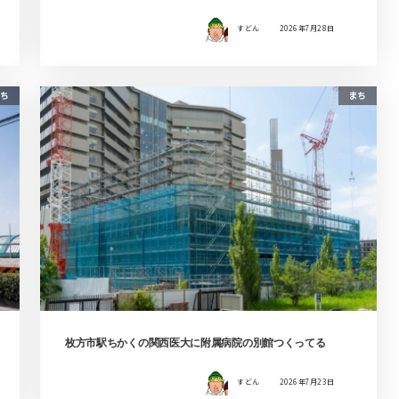
すどん
2026年7月28日
ち
まち
枚方市駅ちかくの関西医大に附属病院の別館つくってる
すどん
2026年7月23日