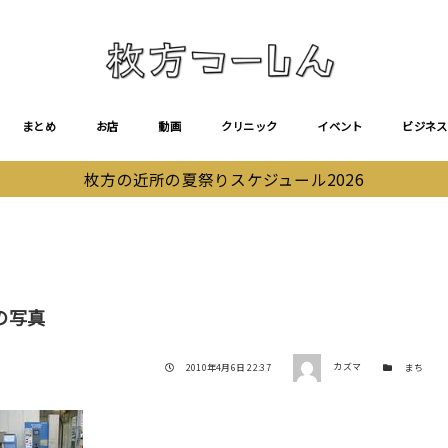
まとめ
お店
動画
クリニック
イベント
ビジネス
枚方の近所の夏祭りスケジュール2026
の写真
著者
投稿日
カテゴリー
2010年4月6日 22:37
カズマ
まち