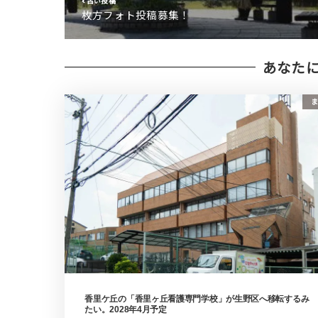
古い投稿
枚方フォト投稿募集！
あなた
ま
香里ケ丘の「香里ヶ丘看護専門学校」が生野区へ移転するみ
たい。2028年4月予定