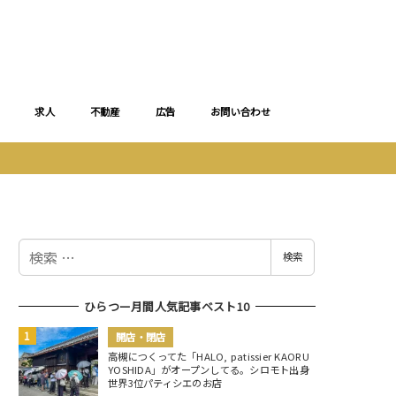
求人
不動産
広告
お問い合わせ
検
検索
索
ひらつー月間人気記事ベスト10
開店・閉店
高槻につくってた「HALO, patissier KAORU
YOSHIDA」がオープンしてる。シロモト出身
世界3位パティシエのお店