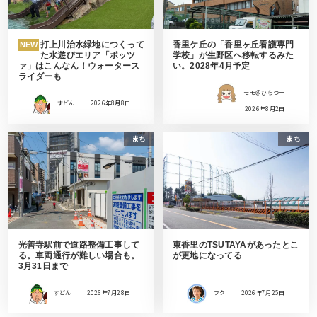
打上川治水緑地につくって
香里ケ丘の「香里ヶ丘看護専門
NEW
た水遊びエリア「ポッツ
学校」が生野区へ移転するみた
ァ」はこんなん！ウォータース
い。2028年4月予定
ライダーも
モモ＠ひらつー
すどん
2026年8月8日
2026年8月2日
まち
まち
光善寺駅前で道路整備工事して
東香里のTSUTAYAがあったとこ
る。車両通行が難しい場合も。
が更地になってる
3月31日まで
すどん
2026年7月28日
フク
2026年7月25日