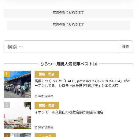
広告の後にも続きます
広告の後にも続きます
検
検索
索
ひらつー月間人気記事ベスト10
開店・閉店
高槻につくってた「HALO, patissier KAORU YOSHIDA」がオ
ープンしてる。シロモト出身世界3位パティシエのお店
2026年7月26日
開店・閉店
イオンモール久御山の複数店舗が開店＆閉店
2026年7月29日
ニュース