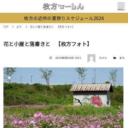
MENU
枚方の近所の夏祭りスケジュール2026
TOP
まち
花と小屋と落書きと 【枚方フォト】
花と小屋と落書きと 【枚方フォト】
著者
投稿日
カテゴリー
2010年4月29日 15:01
カズマ
まち