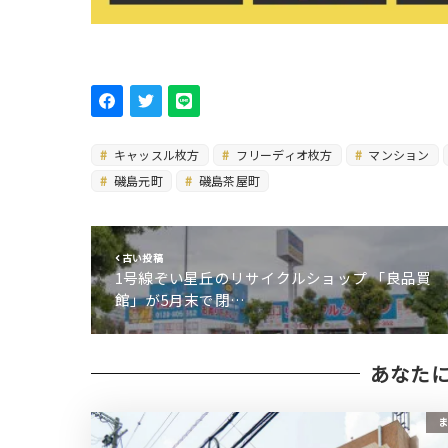
キャッスル枚方
フリーディオ枚方
マンション
磯島元町
磯島茶屋町
古い投稿
1号線ぞい星丘のリサイクルショップ 「良品買
館」が5月末で閉…
あなた
ま