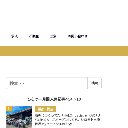
求人
不動産
広告
お問い合わせ
検
検索
索
ひらつー月間人気記事ベスト10
開店・閉店
高槻につくってた「HALO, patissier KAORU
YOSHIDA」がオープンしてる。シロモト出身
世界3位パティシエのお店