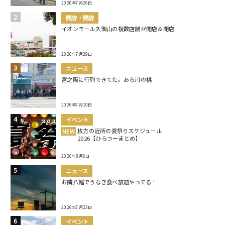
2026年7月26日
開店・閉店
イオンモール久御山の複数店舗が開店＆閉店
2026年7月29日
ニュース
宮之阪に行列できてた。あら川の桃
2026年7月10日
イベント
枚方の近所の夏祭りスケジュール
NEW
2026【ひらつーまとめ】
2026年8月6日
ニュース
お隣八幡でうなぎ食べ放題やってる！
2026年7月23日
イベント