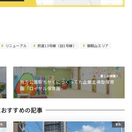
リニューアル
府道13号線（旧1号線）
御殿山エリア
新しい投稿
枚方公園駅ちかくにつくってた企業主導型保育
園「ロイヤル保育園…
におすすめの記事
ち
まち