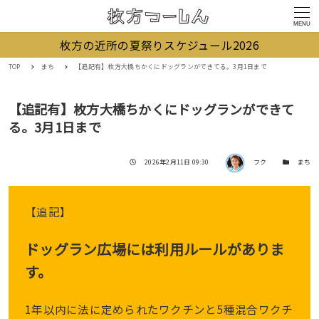
MENU
枚方の近所の夏祭りスケジュール2026
TOP
まち
【追記有】枚方大橋ちかくにドッグランができてる。3月1日まで
【追記有】枚方大橋ちかくにドッグランができて
る。3月1日まで
著者
投稿日
カテゴリー
2026年2月11日 09:30
フク
まち
【追記】
ドッグラン広場には利用ルールがありま
す。
1年以内に法に定められたワクチンと5種混合ワクチ