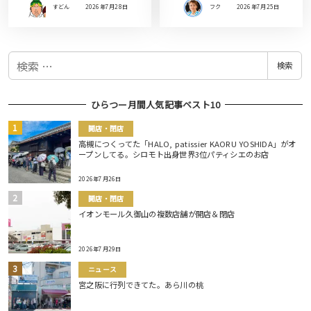
すどん
2026年7月28日
フク
2026年7月25日
検
検索
索
ひらつー月間人気記事ベスト10
開店・閉店
高槻につくってた「HALO, patissier KAORU YOSHIDA」がオ
ープンしてる。シロモト出身世界3位パティシエのお店
2026年7月26日
開店・閉店
イオンモール久御山の複数店舗が開店＆閉店
2026年7月29日
ニュース
宮之阪に行列できてた。あら川の桃