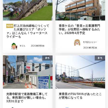
打上川治水緑地につくって
香里ケ丘の「香里ヶ丘看護専門
NEW
た水遊びエリア「ポッツ
学校」が生野区へ移転するみた
ァ」はこんなん！ウォータース
い。2028年4月予定
ライダーも
モモ＠ひらつー
すどん
2026年8月8日
2026年8月2日
まち
まち
光善寺駅前で道路整備工事して
東香里のTSUTAYAがあったとこ
る。車両通行が難しい場合も。
が更地になってる
3月31日まで