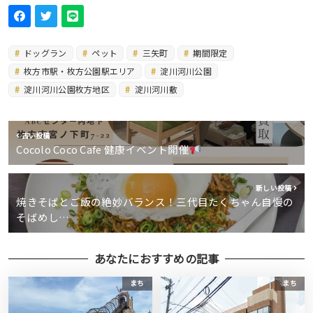
ドッグラン
ペット
三矢町
期間限定
枚方市駅・枚方公園駅エリア
淀川河川公園
淀川河川公園枚方地区
淀川河川敷
古い投稿
Cocolo Coco Cafe 健康イベント開催
新しい投稿
焼きそばとご飯の絶妙バランス！三代目たくちゃん自慢の
そばめし…
あなたにおすすめの記事
まち
まち