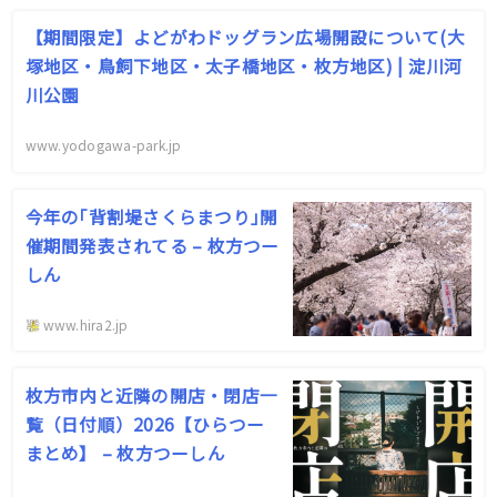
【期間限定】よどがわドッグラン広場開設について(大
塚地区・鳥飼下地区・太子橋地区・枚方地区) | 淀川河
川公園
www.yodogawa-park.jp
今年の｢背割堤さくらまつり｣開
催期間発表されてる – 枚方つー
しん
www.hira2.jp
枚方市内と近隣の開店・閉店一
覧（日付順）2026【ひらつー
まとめ】 – 枚方つーしん