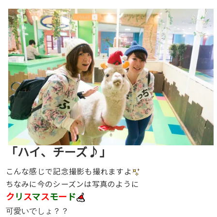
「ハイ、チーズ♪」
こんな感じで記念撮影も撮れますよ
ちなみに今のシーズンは写真のように
ク
リ
ス
マ
ス
モ
ー
ド
可愛いでしょ？？