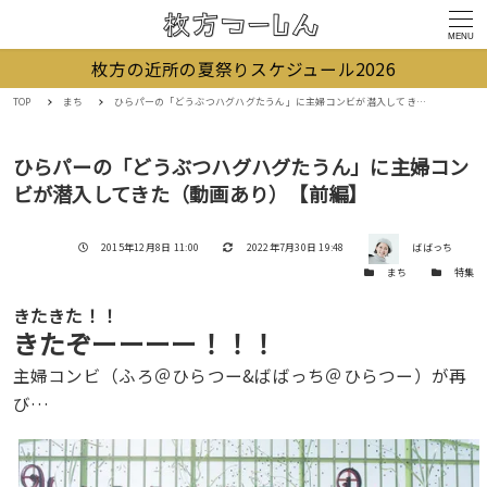
MENU
枚方の近所の夏祭りスケジュール2026
TOP
まち
ひらパーの「どうぶつハグハグたうん」に主婦コンビが潜入してきた（動画あり）【前編】
ひらパーの「どうぶつハグハグたうん」に主婦コン
ビが潜入してきた（動画あり）【前編】
著者
投稿日
更新日
2015年12月8日 11:00
2022年7月30日 19:48
ばばっち
カテゴリー
カテゴリー
まち
特集
きたきた！！
きたぞーーーー！！！
主婦コンビ（ふろ＠ひらつー&ばばっち＠ひらつー）が再
び…