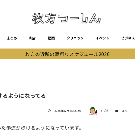
まとめ
お店
動画
クリニック
イベント
ビジネス
枚方の近所の夏祭りスケジュール2026
けるようになってる
著者
投稿日
カテゴリー
2025年12月2日 21:00
すどん
まち
いた歩道が歩けるようになっています。