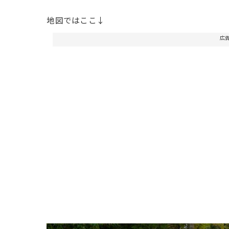
地図ではここ↓
広