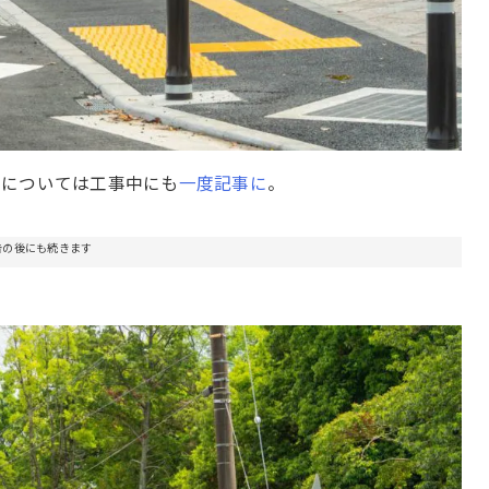
道については工事中にも
一度記事に
。
告の後にも続きます