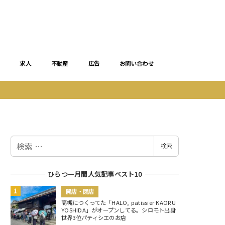
求人
不動産
広告
お問い合わせ
検
検索
索
ひらつー月間人気記事ベスト10
開店・閉店
高槻につくってた「HALO, patissier KAORU
YOSHIDA」がオープンしてる。シロモト出身
世界3位パティシエのお店