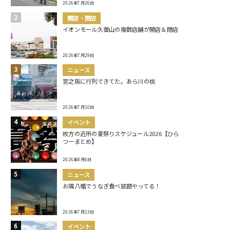
2026年7月26日
開店・閉店
イオンモール久御山の複数店舗が開店＆閉店
2026年7月29日
ニュース
宮之阪に行列できてた。あら川の桃
2026年7月10日
イベント
枚方の近所の夏祭りスケジュール2026【ひら
つーまとめ】
2026年8月6日
ニュース
お隣八幡でうなぎ食べ放題やってる！
2026年7月23日
イベント