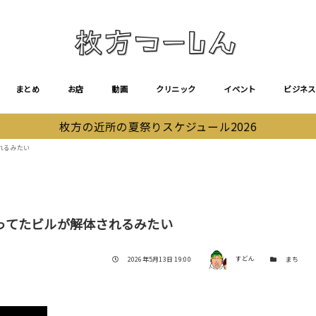
まとめ
お店
動画
クリニック
イベント
ビジネス
枚方の近所の夏祭りスケジュール2026
れるみたい
ってたビルが解体されるみたい
著者
投稿日
カテゴリー
2026年5月13日 19:00
すどん
まち