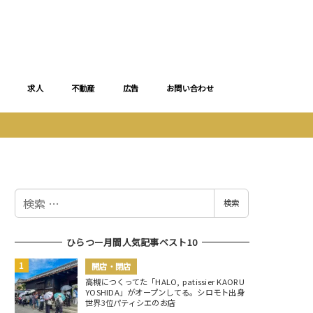
求人
不動産
広告
お問い合わせ
検
検索
索
ひらつー月間人気記事ベスト10
開店・閉店
高槻につくってた「HALO, patissier KAORU
YOSHIDA」がオープンしてる。シロモト出身
世界3位パティシエのお店