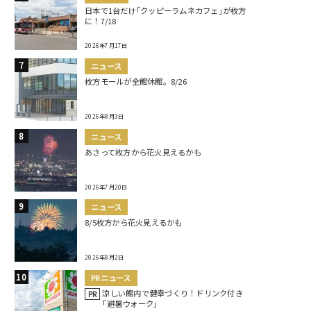
日本で1台だけ｢クッピーラムネカフェ｣が枚方
に！7/18
2026年7月17日
ニュース
枚方モールが全館休館。8/26
2026年8月3日
ニュース
あさって枚方から花火見えるかも
2026年7月20日
ニュース
8/5枚方から花火見えるかも
2026年8月2日
PRニュース
涼しい館内で健幸づくり！ドリンク付き
PR
｢避暑ウォーク｣