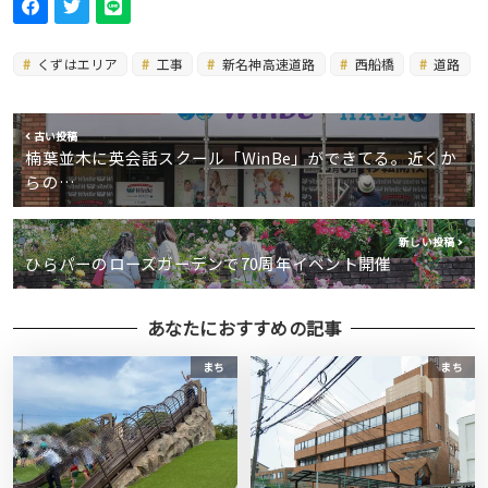
くずはエリア
工事
新名神高速道路
西船橋
道路
古い投稿
楠葉並木に英会話スクール「WinBe」ができてる。近くか
らの…
新しい投稿
ひらパーのローズガーデンで70周年イベント開催
あなたにおすすめの記事
まち
まち