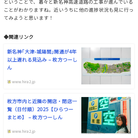
ということで、着々と新名神高速道路の工事が進んでいる
ことがわかりますね。近いうちに他の進捗状況も見に行っ
てみようと思います！
◆関連リンク
新名神｢大津-城陽間｣開通が4年
以上遅れる見込み – 枚方つーし
ん
www.hira2.jp
枚方市内と近隣の開店・閉店一
覧（日付順）2025【ひらつー
まとめ】 – 枚方つーしん
www.hira2.jp