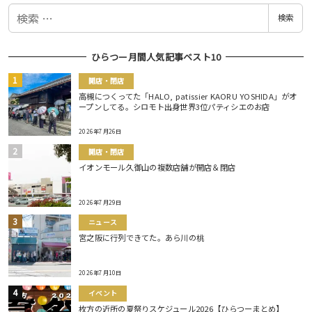
検
検索
索
ひらつー月間人気記事ベスト10
開店・閉店
高槻につくってた「HALO, patissier KAORU YOSHIDA」がオ
ープンしてる。シロモト出身世界3位パティシエのお店
2026年7月26日
開店・閉店
イオンモール久御山の複数店舗が開店＆閉店
2026年7月29日
ニュース
宮之阪に行列できてた。あら川の桃
2026年7月10日
イベント
枚方の近所の夏祭りスケジュール2026【ひらつーまとめ】