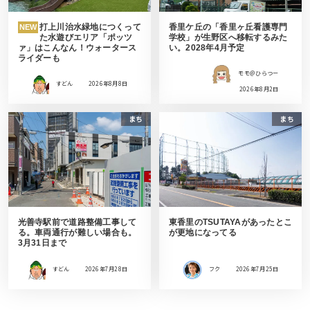
打上川治水緑地につくって
香里ケ丘の「香里ヶ丘看護専門
NEW
た水遊びエリア「ポッツ
学校」が生野区へ移転するみた
ァ」はこんなん！ウォータース
い。2028年4月予定
ライダーも
モモ＠ひらつー
すどん
2026年8月8日
2026年8月2日
まち
まち
光善寺駅前で道路整備工事して
東香里のTSUTAYAがあったとこ
る。車両通行が難しい場合も。
が更地になってる
3月31日まで
すどん
2026年7月28日
フク
2026年7月25日