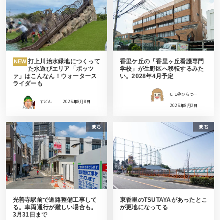
打上川治水緑地につくって
香里ケ丘の「香里ヶ丘看護専門
NEW
た水遊びエリア「ポッツ
学校」が生野区へ移転するみた
ァ」はこんなん！ウォータース
い。2028年4月予定
ライダーも
モモ＠ひらつー
すどん
2026年8月8日
2026年8月2日
まち
まち
光善寺駅前で道路整備工事して
東香里のTSUTAYAがあったとこ
る。車両通行が難しい場合も。
が更地になってる
3月31日まで