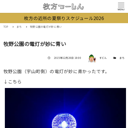
MENU
枚方の近所の夏祭りスケジュール2026
TOP
まち
牧野公園の電灯が妙に青い
牧野公園の電灯が妙に青い
著者
投稿日
カテゴリー
2015年12月28日 18:00
すどん
まち
牧野公園（宇山町側）の電灯が妙に青かったです。
↓こちら