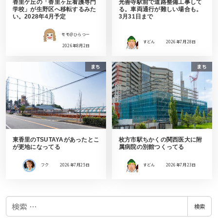
香里ケ丘の「香里ヶ丘看護専門
光善寺駅前で道路整備工事して
学校」が生野区へ移転するみた
る。車両通行が難しい場合も。
い。2028年4月予定
3月31日まで
モモ＠ひらつー
すどん
2026年7月28日
2026年8月2日
まち
まち
東香里のTSUTAYAがあったとこ
枚方市駅ちかくの関西医大に附
が更地になってる
属病院の別館つくってる
フク
2026年7月25日
すどん
2026年7月23日
検
検索
索