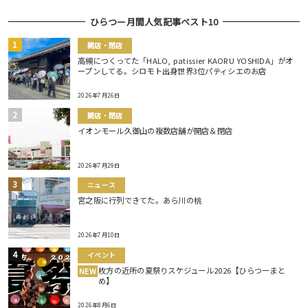
ひらつー月間人気記事ベスト10
開店・閉店
高槻につくってた「HALO, patissier KAORU YOSHIDA」がオ
ープンしてる。シロモト出身世界3位パティシエのお店
2026年7月26日
開店・閉店
イオンモール久御山の複数店舗が開店＆閉店
2026年7月29日
ニュース
宮之阪に行列できてた。あら川の桃
2026年7月10日
イベント
枚方の近所の夏祭りスケジュール2026【ひらつーまと
NEW
め】
2026年8月6日