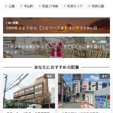
公園
宇山町
府道17号線
牧野エリア
牧野公園
古い投稿
2009年さようなら【ひらつーフォトコンテストNo.3】
新しい投稿
「サンタがお家にやってくる!?」子どもたちに夢を届ける
サンタ…
あなたにおすすめの記事
まち
まち