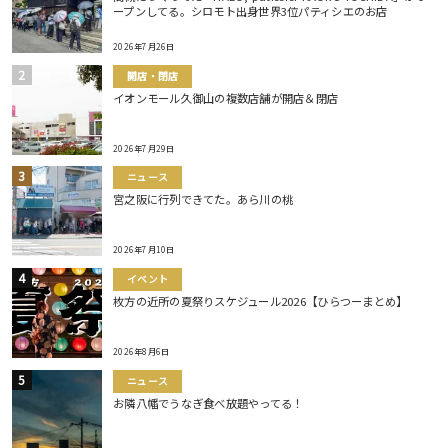
ープンしてる。シロモト出身世界3位パティシエのお店
2026年7月26日
開店・閉店
イオンモール久御山の複数店舗が開店＆閉店
2026年7月29日
ニュース
宮之阪に行列できてた。あら川の桃
2026年7月10日
イベント
枚方の近所の夏祭りスケジュール2026【ひらつーまとめ】
2026年8月6日
ニュース
お隣八幡でうなぎ食べ放題やってる！