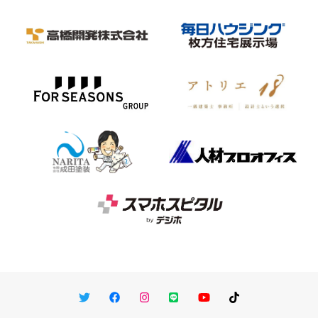
Twitter
Facebook
Instagram
LINE
You Tube
TikTok