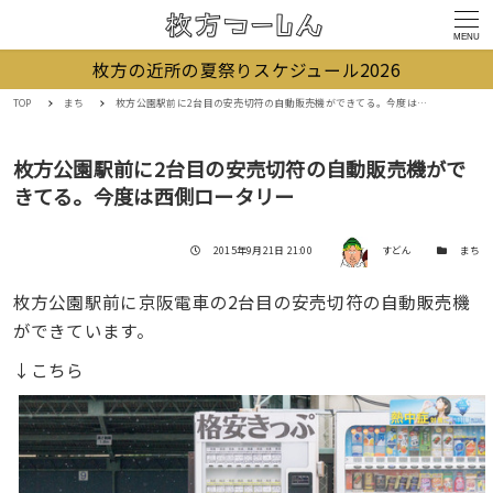
MENU
枚方の近所の夏祭りスケジュール2026
TOP
まち
枚方公園駅前に2台目の安売切符の自動販売機ができてる。今度は西側ロータリー
枚方公園駅前に2台目の安売切符の自動販売機がで
きてる。今度は西側ロータリー
著者
投稿日
カテゴリー
2015年9月21日 21:00
すどん
まち
枚方公園駅前に京阪電車の2台目の安売切符の自動販売機
ができています。
↓こちら