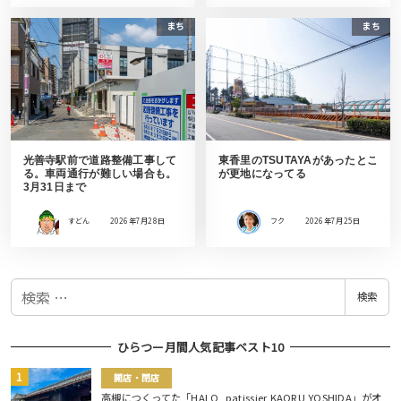
まち
まち
光善寺駅前で道路整備工事して
東香里のTSUTAYAがあったとこ
る。車両通行が難しい場合も。
が更地になってる
3月31日まで
すどん
2026年7月28日
フク
2026年7月25日
検
検索
索
ひらつー月間人気記事ベスト10
開店・閉店
高槻につくってた「HALO, patissier KAORU YOSHIDA」がオ