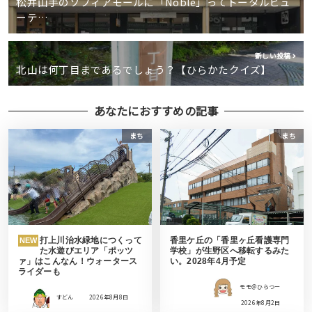
松井山手のソフィアモールに「Noble」ってトータルビュ
ーテ…
新しい投稿
北山は何丁目まであるでしょう？【ひらかたクイズ】
あなたにおすすめの記事
まち
まち
打上川治水緑地につくって
香里ケ丘の「香里ヶ丘看護専門
NEW
た水遊びエリア「ポッツ
学校」が生野区へ移転するみた
ァ」はこんなん！ウォータース
い。2028年4月予定
ライダーも
モモ＠ひらつー
すどん
2026年8月8日
2026年8月2日