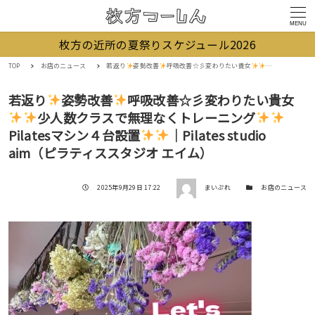
MENU
枚方の近所の夏祭りスケジュール2026
TOP
お店のニュース
若返り
姿勢改善
️
呼吸改善☆彡変わりたい貴女
少人数クラスで
若返り
姿勢改善
️
呼吸改善☆彡変わりたい貴女
少人数クラスで無理なくトレーニング
Pilatesマシン４台設置
｜Pilates studio
aim（ピラティススタジオ エイム）
著者
投稿日
カテゴリー
2025年9月29日 17:22
まいぷれ
お店のニュース