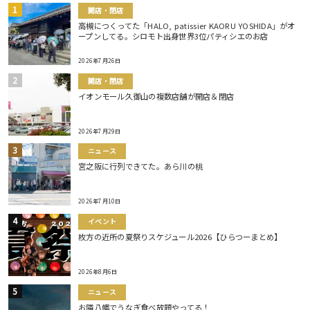
開店・閉店
高槻につくってた「HALO, patissier KAORU YOSHIDA」がオ
ープンしてる。シロモト出身世界3位パティシエのお店
2026年7月26日
開店・閉店
イオンモール久御山の複数店舗が開店＆閉店
2026年7月29日
ニュース
宮之阪に行列できてた。あら川の桃
2026年7月10日
イベント
枚方の近所の夏祭りスケジュール2026【ひらつーまとめ】
2026年8月6日
ニュース
お隣八幡でうなぎ食べ放題やってる！