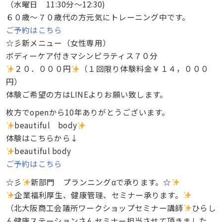
（水曜日 11:30分～12:30)
６０歳～７０歳代の方元気にトレーニング中です。
ご予約はこちら
☆彡新メニュー（女性専用）
ボディーケア付きマシンピラティス７０分
２０．０００円
（１回限り体験料金￥１４，０００
円）
体験ご希望の方はLINEよりお願い致します。
枚方でopenから10年ありがとうございます。
beautiful body
体験はこちらから↓
beautiful body
ご予約はこちら
☆彡
新部門 プランニングαで承ります。☆
企業福利厚生、健康管理、セミナー承ります。
（北大阪商工会議所ワークショップセミナー講師
ひらし
ん健康ステーションさんセミナー担当させて頂きました。