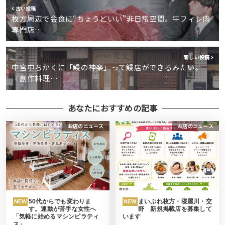
古い投稿
枚方周辺で会食に“ちょうどいい”非日常空間。牛フィレ肉
専門店…
新しい投稿
中宮中ちかくに「鰻の神楽」って鰻店ができるみたい。
『創作料理…
あなたにおすすめの記事
お店のニュース
お店のニュース
50代からでも変わりま
まいぷれ枚方・寝屋川・交
NEW
NEW
す。運動が苦手な女性へ
野 新規掲載店を募集して
「気軽に始めるマシンピラティ
います
ス」