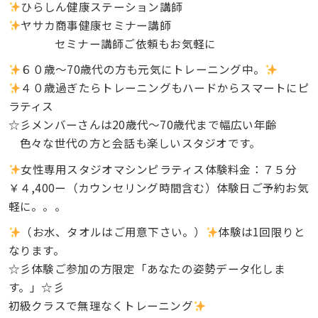
ひらしん健康ステーション講師
ヤサカ商事健康セミナー講師
セミナー講師ご依頼もお気軽に
６０歳～70歳代の方も元気にトレーニング中。
４０歳過ぎたらトレーニングもハードからスマートにピ
ラティス
☆彡メンバーさんは20歳代～70歳代まで幅広い年齢
色々な世代の方と会話も楽しいスタジオです。
女性専用スタジオマシンピラティス体験料金：７５分
￥４,400ー（カウンセリング時間含む）体験日ご予約お気
軽に。。。
（お水、タオルはご用意下さい。）
体験は1回限りと
なります。
☆彡体験ご参加の方限定「あなたの姿勢データ化しま
す。」☆彡
初級クラスで無理なくトレーニング