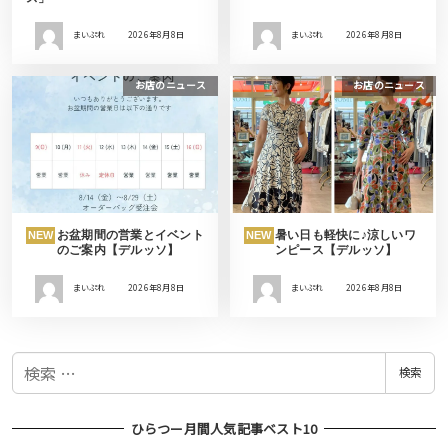
まいぷれ
2026年8月8日
まいぷれ
2026年8月8日
お店のニュース
お店のニュース
お盆期間の営業とイベント
暑い日も軽快に♪涼しいワ
NEW
NEW
のご案内【デルッソ】
ンピース【デルッソ】
まいぷれ
2026年8月8日
まいぷれ
2026年8月8日
検
検索
索
ひらつー月間人気記事ベスト10