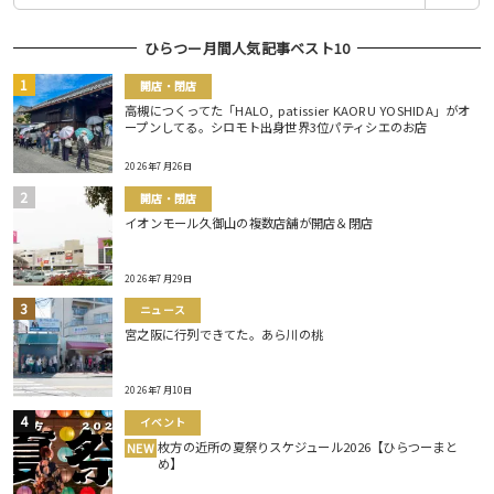
ひらつー月間人気記事ベスト10
開店・閉店
高槻につくってた「HALO, patissier KAORU YOSHIDA」がオ
ープンしてる。シロモト出身世界3位パティシエのお店
2026年7月26日
開店・閉店
イオンモール久御山の複数店舗が開店＆閉店
2026年7月29日
ニュース
宮之阪に行列できてた。あら川の桃
2026年7月10日
イベント
枚方の近所の夏祭りスケジュール2026【ひらつーまと
NEW
め】