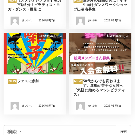
【スタジオレンタル】枚方
夏休みの自由研究に！小学
NEW
NEW
市駅5分！ピラティス・ヨ
生向けダンスワークショッ
ガ・ダンス・撮影に
プ出演者募集
まいぷれ
2026年8月7日
まいぷれ
2026年8月7日
お店のニュース
お店のニュース
フェスに参加
50代からでも変わりま
NEW
NEW
す。運動が苦手な女性へ
「気軽に始めるマシンピラティ
ス」
まいぷれ
2026年8月7日
まいぷれ
2026年8月6日
検
検索
索