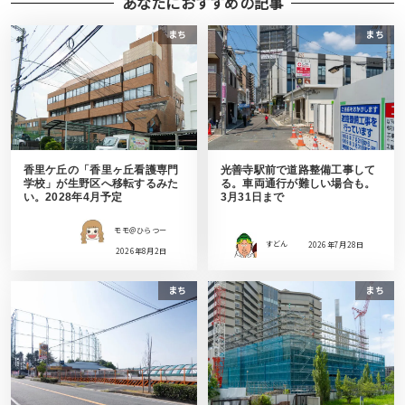
あなたにおすすめの記事
まち
まち
香里ケ丘の「香里ヶ丘看護専門
光善寺駅前で道路整備工事して
学校」が生野区へ移転するみた
る。車両通行が難しい場合も。
い。2028年4月予定
3月31日まで
モモ＠ひらつー
すどん
2026年7月28日
2026年8月2日
まち
まち