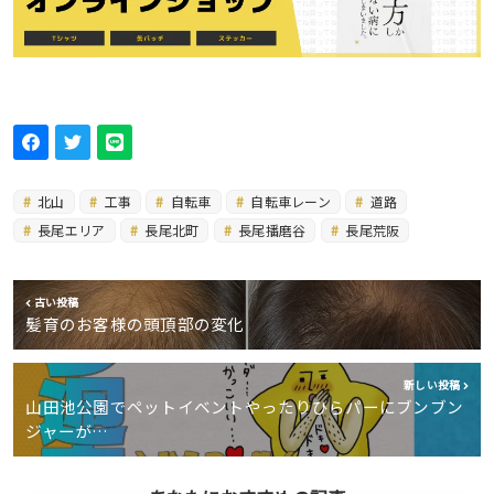
北山
工事
自転車
自転車レーン
道路
長尾エリア
長尾北町
長尾播磨谷
長尾荒阪
古い投稿
髪育のお客様の頭頂部の変化
新しい投稿
山田池公園でペットイベントやったりひらパーにブンブン
ジャーが…