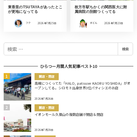
東香里のTSUTAYAがあったとこ
枚方市駅ちかくの関西医大に附
が更地になってる
属病院の別館つくってる
フク
2026年7月25日
すどん
2026年7月23日
検
検索
索
ひらつー月間人気記事ベスト10
開店・閉店
高槻につくってた「HALO, patissier KAORU YOSHIDA」がオ
ープンしてる。シロモト出身世界3位パティシエのお店
2026年7月26日
開店・閉店
イオンモール久御山の複数店舗が開店＆閉店
2026年7月29日