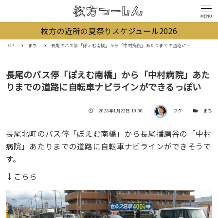
MENU
枚方の近所の夏祭りスケジュール2026
TOP
まち
長尾のバス停「ぽえむ南橋」から「中村病院」あたりまでの道路に自転車ナビラインができるっぽい
長尾のバス停「ぽえむ南橋」から「中村病院」あた
りまでの道路に自転車ナビラインができるっぽい
著者
投稿日
カテゴリー
2026年1月22日 19:00
フク
まち
長尾北町のバス停「ぽえむ南橋」から長尾播磨谷の「中村
病院」あたりまでの道路に自転車ナビラインができそうで
す。
↓こちら