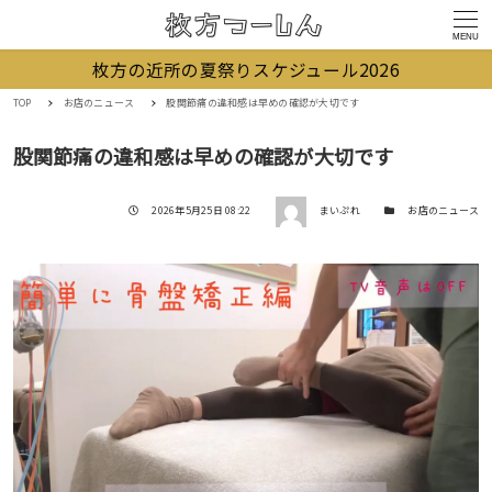
MENU
枚方の近所の夏祭りスケジュール2026
TOP
お店のニュース
股関節痛の違和感は早めの確認が大切です
股関節痛の違和感は早めの確認が大切です
著者
投稿日
カテゴリー
2026年5月25日 08:22
まいぷれ
お店のニュース