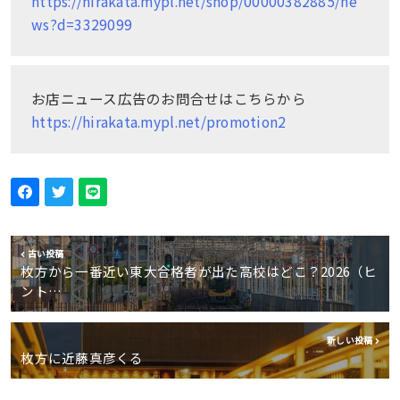
https://hirakata.mypl.net/shop/00000382885/ne
ws?d=3329099
お店ニュース広告のお問合せはこちらから
https://hirakata.mypl.net/promotion2
古い投稿
枚方から一番近い東大合格者が出た高校はどこ？2026（ヒ
ント…
新しい投稿
枚方に近藤真彦くる