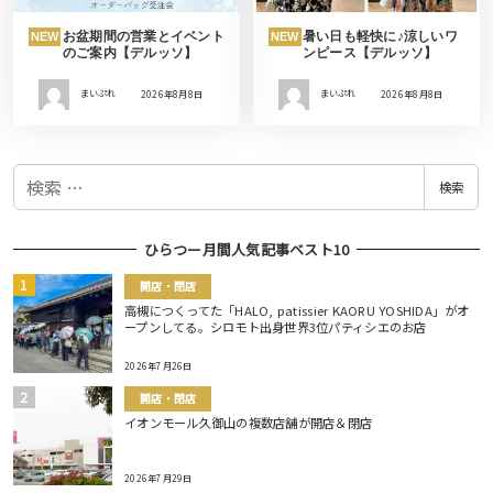
お盆期間の営業とイベント
暑い日も軽快に♪涼しいワ
NEW
NEW
のご案内【デルッソ】
ンピース【デルッソ】
まいぷれ
2026年8月8日
まいぷれ
2026年8月8日
検
検索
索
ひらつー月間人気記事ベスト10
開店・閉店
高槻につくってた「HALO, patissier KAORU YOSHIDA」がオ
ープンしてる。シロモト出身世界3位パティシエのお店
2026年7月26日
開店・閉店
イオンモール久御山の複数店舗が開店＆閉店
2026年7月29日